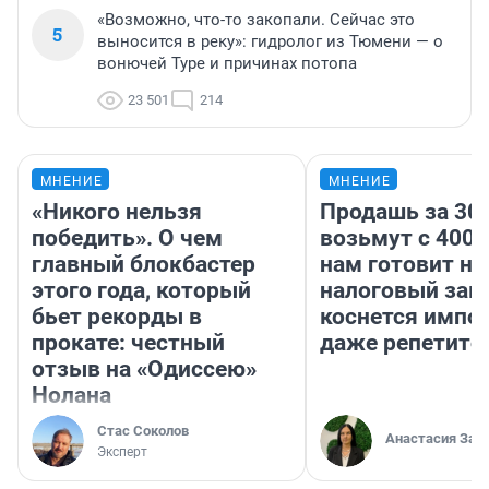
«Возможно, что-то закопали. Сейчас это
5
выносится в реку»: гидролог из Тюмени — о
вонючей Туре и причинах потопа
23 501
214
МНЕНИЕ
МНЕНИЕ
«Никого нельзя
Продашь за 300
победить». О чем
возьмут с 4000
главный блокбастер
нам готовит н
этого года, который
налоговый зако
бьет рекорды в
коснется импор
прокате: честный
даже репетито
отзыв на «Одиссею»
Нолана
Стас Соколов
Анастасия Зав
Эксперт