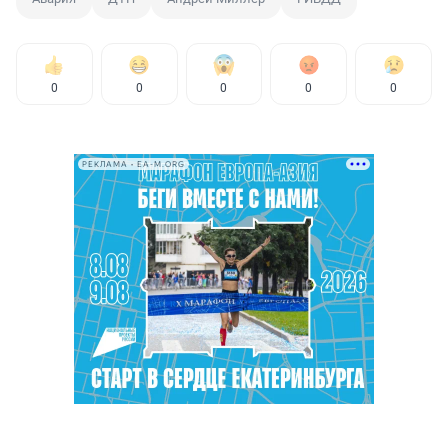
0
0
0
0
0
РЕКЛАМА • EA-M.ORG