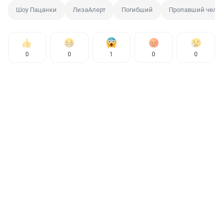
Шоу Пацанки
ЛизаАлерт
Погибший
Пропавший чело
0
0
1
0
0