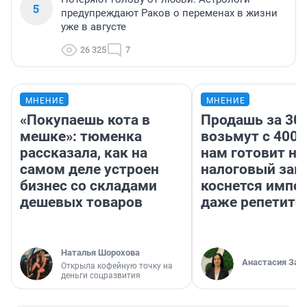
5
предупреждают Раков о переменах в жизни
уже в августе
26 325
7
МНЕНИЕ
МНЕНИЕ
«Покупаешь кота в
Продашь за 300
мешке»: тюменка
возьмут с 4000
рассказала, как на
нам готовит н
самом деле устроен
налоговый зако
бизнес со складами
коснется импор
дешевых товаров
даже репетито
Наталья Шорохова
Анастасия Зав
Открыла кофейную точку на
деньги соцразвития