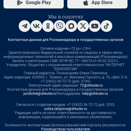
Google Play
App Store
Мы в соцсетях
Контактные данные для Роскомнадзора и государственных органов
Сетевое издание «72.ру» (18+)
Зарегистрировано Федеральной службой по надзору в сфере связи,
информационных технологий и массовых коммуникаций (Роскомнадзор)
Запись о регистрации СМИ ЭЛ № ФС 77– 84674 от 06.02.2023 г.
Учредитель: Общество с ограниченной ответственностью "ИНТЕРНЕТ
ТЕХНОЛОГИИ"
Главный редактор: Познахарева Елена Павловна
Адрес редакции: 625000, г. Тюмень, ул. Максима Горького, д. 76, офис 214,
+7 (3452) 56-72-72 (доб. 3736)
Электронный адрес редакции:
72@shkulev.ru
Контактные данные для Роскомнадзора и государственных органов:
juristchel@shkulev.ru
Техподдержка:
help@shkulev.ru
Связаться с отделом продаж: +7 (3452) 56-72-72 доб. 3335,
yuliya.latypova@shkulev.ru
Редакция сайта не несет ответственности за достоверность
информации, содержащейся в рекламных объявлениях.
Особенности эксплуатации (использования) веб-портала регулируются:
Руководством пользователя