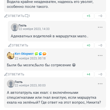
Водила крайне неадекватен, надеюсь его уволят, 
особенно после такого.
+5
–0
ОТВЕТИТЬ
1
Гость
22 ноября 2023, 14:33
Адекватных водителей в маршрутках мало..
+0
–0
ОТВЕТИТЬ
Кот-Обормот
22 ноября 2023, 00:18
Были бы мозги,было бы сотрясение 😁
+4
–0
ОТВЕТИТЬ
Гость
22 ноября 2023, 00:03
А автопатруль как ехал: с включёнными 
спецсигналами или гнал внаглую, если маршрутка 
ехала на зелёный? Где ответ на этот вопрос, Никита?