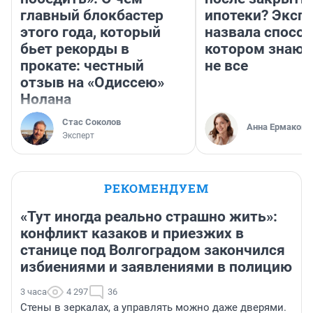
главный блокбастер
ипотеки? Эксп
этого года, который
назвала способ
бьет рекорды в
котором знают
прокате: честный
не все
отзыв на «Одиссею»
Нолана
Стас Соколов
Анна Ермакова
Эксперт
РЕКОМЕНДУЕМ
«Тут иногда реально страшно жить»:
конфликт казаков и приезжих в
станице под Волгоградом закончился
избиениями и заявлениями в полицию
3 часа
4 297
36
Стены в зеркалах, а управлять можно даже дверями.