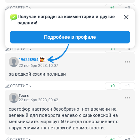
+1
–0
ОТВЕТИТЬ
Получай награды за комментарии и другие 
Гость
22 ноября 2023, 11:29
задания!
может наконец-то ликвидируют маршрутки как вид 
Подробнее в профиле
общественного транспорта
+0
–0
ОТВЕТИТЬ
196258954
22 ноября 2023, 10:07
за водкой ехали полицаи
+0
–1
ОТВЕТИТЬ
Гость
22 ноября 2023, 09:42
светофор настроен безобразно. нет времени на 
зеленый для поворота налево с харьковской на 
мельникайте. маршрут 50 всегда поворачивает с 
нарушениями т к нет другой возможности.
+2
–0
ОТВЕТИТЬ