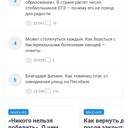
3
образовании». В стране растет число
стобалльников ЕГЭ — почему это не повод
для радости
22 041
19
Может столкнуться каждый. Как бороться с
4
бактериальными болезнями овощей —
советы
20 028
5
Благодаря физике. Как тюменец спас от
5
наводнения улицу на Лесобазе
19 140
116
МНЕНИЕ
МНЕНИЕ
«Никого нельзя
Как вернуть де
победить». О чем
после закрыти