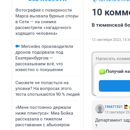
ПЕРЕЙТИ К ПУ
10 комм
Фотография с поверхности
Марса вызвала бурные споры
в Сети — на снимке
В тюменской бо
рассмотрели «загадочного
ходящего человека»
12 сентября 2023, 14:3
Mercedes производителя
дронов подорвали под
Екатеринбургом —
рассказываем всё, что
известно о покушении
Получай на
Сможете не попасться на
Гость
Войти
уловки? На вопросах этого
теста спотыкаются 90 % людей
«Меня постоянно держали
196671521
12 сентября 20
ниже плинтуса»: Миа Бойка
рассказала о тяжелом
Департамент зд
расставании с абьюзером
?