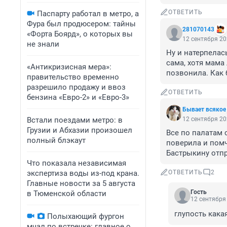
ОТВЕТИТЬ
Паспарту работал в метро, а
Фура был продюсером: тайны
281070143
«Форта Боярд», о которых вы
12 сентября 20
не знали
Ну и натерпелась
сама, хотя мама 
«Антикризисная мера»:
позвонила. Как 
правительство временно
разрешило продажу и ввоз
ОТВЕТИТЬ
бензина «Евро-2» и «Евро-3»
Бывает всякое
Встали поездами метро: в
12 сентября 20
Грузии и Абхазии произошел
Все по палатам 
полный блэкаут
поверила и помч
Бастрыкину отпр
Что показала независимая
экспертиза воды из-под крана.
ОТВЕТИТЬ
2
Главные новости за 5 августа
Гость
в Тюменской области
12 сентября 
глупость кака
Полыхающий фургон
мчал по встречке: главное о