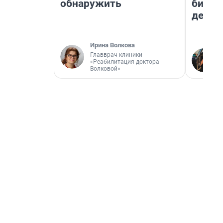
обнаружить
бизне
дешев
Ирина Волкова
Главврач клиники
«Реабилитация доктора
Волковой»