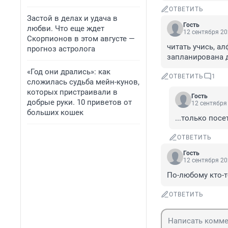
ОТВЕТИТЬ
Застой в делах и удача в
Гость
любви. Что еще ждет
12 сентября 20
Скорпионов в этом августе —
читать учись, ал
прогноз астролога
запланирована д
«Год они дрались»: как
ОТВЕТИТЬ
1
сложилась судьба мейн-кунов,
которых пристраивали в
Гость
добрые руки. 10 приветов от
12 сентября 
больших кошек
...только пос
ОТВЕТИТЬ
Гость
12 сентября 20
По-любому кто-т
ОТВЕТИТЬ