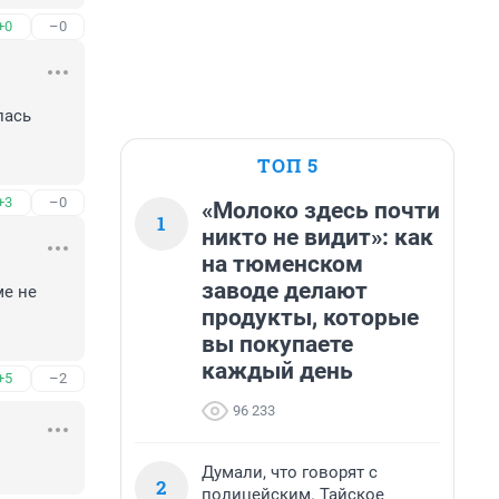
+0
–0
ась 
ТОП 5
+3
–0
«Молоко здесь почти
1
никто не видит»: как
на тюменском
заводе делают
е не 
продукты, которые
вы покупаете
каждый день
+5
–2
96 233
Думали, что говорят с
2
полицейским. Тайское