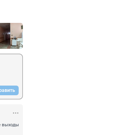
равить
 выходы 