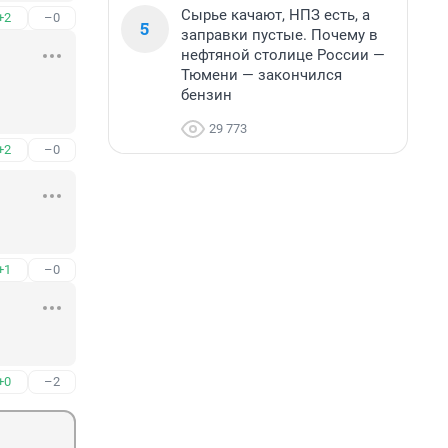
Сырье качают, НПЗ есть, а
+2
–0
5
заправки пустые. Почему в
нефтяной столице России —
Тюмени — закончился
бензин
29 773
+2
–0
+1
–0
+0
–2