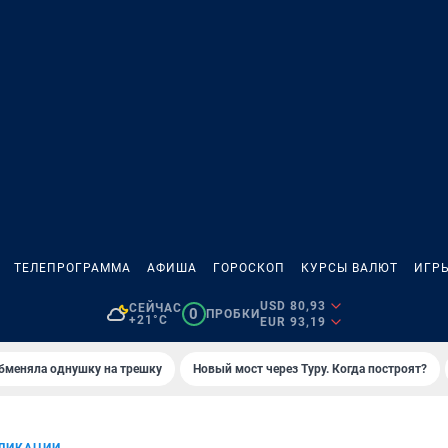
ТЕЛЕПРОГРАММА
АФИША
ГОРОСКОП
КУРСЫ ВАЛЮТ
ИГР
USD 80,93
СЕЙЧАС
0
ПРОБКИ
+21°C
EUR 93,19
бменяла однушку на трешку
Новый мост через Туру. Когда построят?