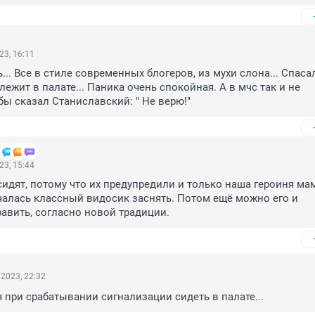
23, 16:11
... Все в стиле современных блогеров, из мухи слона... Спасал
лежит в палате... Паника очень спокойная. А в мчс так и не 
бы сказал Станиславский: " Не верю!"
23, 15:44
сидят, потому что их предупредили и только наша героиня мам
алась классный видосик заснять. Потом ещё можно его и 
авить, согласно новой традиции.
2023, 22:32
я при срабатывании сигнализации сидеть в палате...