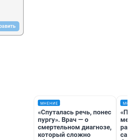
равить
МНЕНИЕ
МНЕНИ
«Спуталась речь, понес
«Поку
пургу». Врач — о
мешке
смертельном диагнозе,
расска
который сложно
самом