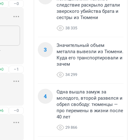
+0
–0
следствие раскрыло детали
зверского убийства брата и
сестры из Тюмени
38 335
Значительный объем
3
 
металла вывезли из Тюмени.
Куда его транспортировали и
зачем
+0
–1
34 299
Одна вышла замуж за
4
молодого, второй развелся и
обрел свободу: тюменцы —
про перемены в жизни после
+6
–0
40 лет
29 866