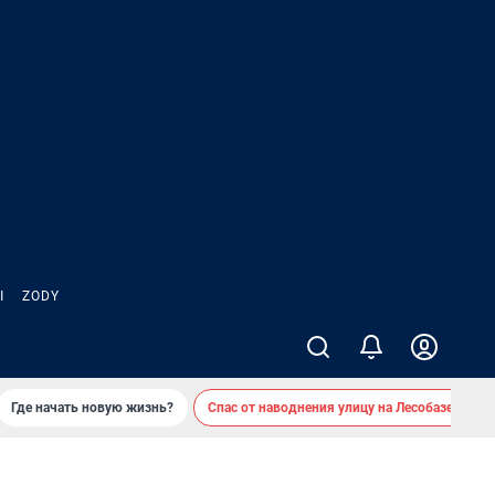
Ы
ZODY
Где начать новую жизнь?
Спас от наводнения улицу на Лесобазе
Д