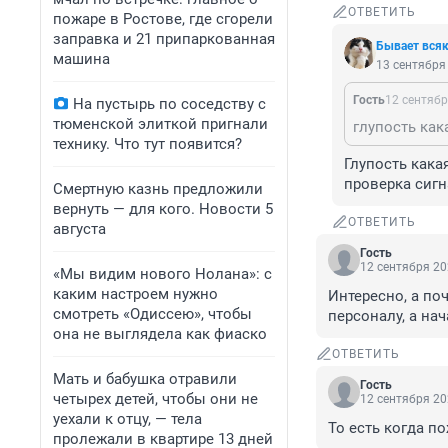
ОТВЕТИТЬ
пожаре в Ростове, где сгорели
заправка и 21 припаркованная
Бывает вся
машина
13 сентября 
Гость
12 сентябр
На пустырь по соседству с
тюменской элиткой пригнали
глупость как
технику. Что тут появится?
Глупость кака
проверка сиг
Смертную казнь предложили
вернуть — для кого. Новости 5
ОТВЕТИТЬ
августа
Гость
12 сентября 20
«Мы видим нового Нолана»: с
каким настроем нужно
Интересно, а поч
смотреть «Одиссею», чтобы
персоналу, а на
она не выглядела как фиаско
ОТВЕТИТЬ
Мать и бабушка отравили
Гость
четырех детей, чтобы они не
12 сентября 20
уехали к отцу, — тела
То есть когда п
пролежали в квартире 13 дней