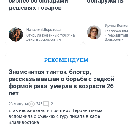
бизнес со складами
обнаружить
дешевых товаров
Ирина Волкова
Наталья Шорохова
Главврач клини
Открыла кофейную точку на
«Реабилитация 
деньги соцразвития
Волковой»
РЕКОМЕНДУЕМ
Знаменитая тикток-блогер,
рассказывавшая о борьбе с редкой
формой рака, умерла в возрасте 26
лет
23 минуты
745
2
«Так неожиданно и приятно». Героиня мема
вспомнила о съемках с гуру пикапа в кафе
Владивостока