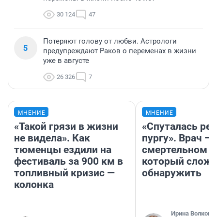
30 124
47
Потеряют голову от любви. Астрологи
5
предупреждают Раков о переменах в жизни
уже в августе
26 326
7
МНЕНИЕ
МНЕНИЕ
«Такой грязи в жизни
«Спуталась реч
не видела». Как
пургу». Врач — 
тюменцы ездили на
смертельном д
фестиваль за 900 км в
который слож
топливный кризис —
обнаружить
колонка
Ирина Волкова