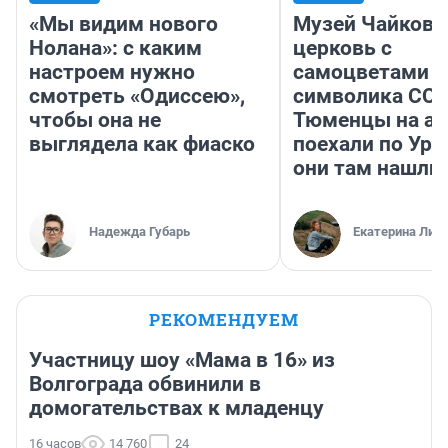
«Мы видим нового
Музей Чайковс
Нолана»: с каким
церковь с
настроем нужно
самоцветами и
смотреть «Одиссею»,
символика ССС
чтобы она не
Тюменцы на ав
выглядела как фиаско
поехали по Ура
они там нашли
Надежда Губарь
Екатерина Лит
РЕКОМЕНДУЕМ
Участницу шоу «Мама в 16» из
Волгограда обвинили в
домогательствах к младенцу
16 часов
14 760
24