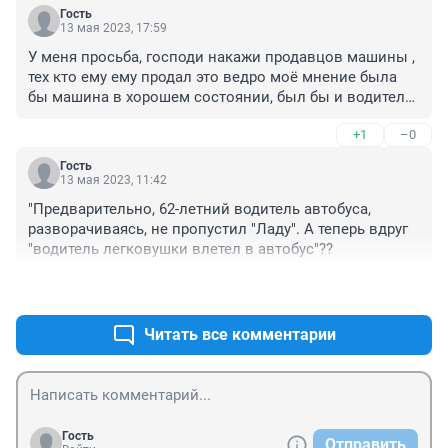
Гость
13 мая 2023, 17:59
У меня просьба, господи накажи продавцов машины , 
тех кто ему ему продал это ведро моё мнение была 
бы машина в хорошем состоянии, был бы и водитель 
жив я думаю меня пойму т люди кто это прочитал и 
+1
–0
понял
Гость
13 мая 2023, 11:42
"Предварительно, 62-летний водитель автобуса, 
разворачиваясь, не пропустил "Ладу". А теперь вдруг 
"водитель легковушки влетел в автобус"??
+0
–0
Читать все комментарии
Гость
Отправить