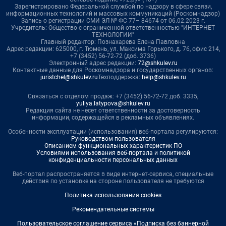
Зарегистрировано Федеральной службой по надзору в сфере связи,
информационных технологий и массовых коммуникаций (Роскомнадзор)
Запись о регистрации СМИ ЭЛ № ФС 77– 84674 от 06.02.2023 г.
Учредитель: Общество с ограниченной ответственностью "ИНТЕРНЕТ
ТЕХНОЛОГИИ"
Главный редактор: Познахарева Елена Павловна
Адрес редакции: 625000, г. Тюмень, ул. Максима Горького, д. 76, офис 214,
+7 (3452) 56-72-72 (доб. 3736)
Электронный адрес редакции:
72@shkulev.ru
Контактные данные для Роскомнадзора и государственных органов:
juristchel@shkulev.ru
Техподдержка:
help@shkulev.ru
Связаться с отделом продаж: +7 (3452) 56-72-72 доб. 3335,
yuliya.latypova@shkulev.ru
Редакция сайта не несет ответственности за достоверность
информации, содержащейся в рекламных объявлениях.
Особенности эксплуатации (использования) веб-портала регулируются:
Руководством пользователя
Описанием функциональных характеристик ПО
Условиями использования веб-портала и политикой
конфиденциальности персональных данных
Веб-портал распространяется в виде интернет-сервиса, специальные
действия по установке на стороне пользователя не требуются
Политика использования cookies
Рекомендательные системы
Пользовательское соглашение сервиса «Подписка без баннерной