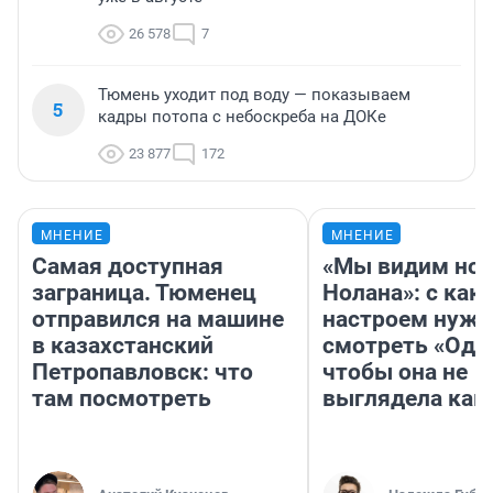
26 578
7
Тюмень уходит под воду — показываем
5
кадры потопа с небоскреба на ДОКе
23 877
172
МНЕНИЕ
МНЕНИЕ
Самая доступная
«Мы видим нов
заграница. Тюменец
Нолана»: с как
отправился на машине
настроем нужн
в казахстанский
смотреть «Оди
Петропавловск: что
чтобы она не
там посмотреть
выглядела как