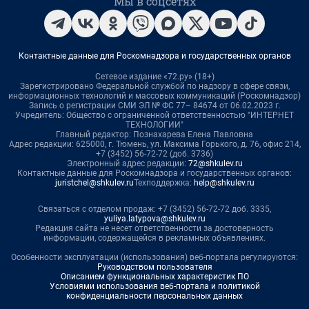
Мы в соцсетях
Контактные данные для Роскомнадзора и государственных органов
Сетевое издание «72.ру» (18+)
Зарегистрировано Федеральной службой по надзору в сфере связи,
информационных технологий и массовых коммуникаций (Роскомнадзор)
Запись о регистрации СМИ ЭЛ № ФС 77– 84674 от 06.02.2023 г.
Учредитель: Общество с ограниченной ответственностью "ИНТЕРНЕТ
ТЕХНОЛОГИИ"
Главный редактор: Познахарева Елена Павловна
Адрес редакции: 625000, г. Тюмень, ул. Максима Горького, д. 76, офис 214,
+7 (3452) 56-72-72 (доб. 3736)
Электронный адрес редакции:
72@shkulev.ru
Контактные данные для Роскомнадзора и государственных органов:
juristchel@shkulev.ru
Техподдержка:
help@shkulev.ru
Связаться с отделом продаж: +7 (3452) 56-72-72 доб. 3335,
yuliya.latypova@shkulev.ru
Редакция сайта не несет ответственности за достоверность
информации, содержащейся в рекламных объявлениях.
Особенности эксплуатации (использования) веб-портала регулируются:
Руководством пользователя
Описанием функциональных характеристик ПО
Условиями использования веб-портала и политикой
конфиденциальности персональных данных