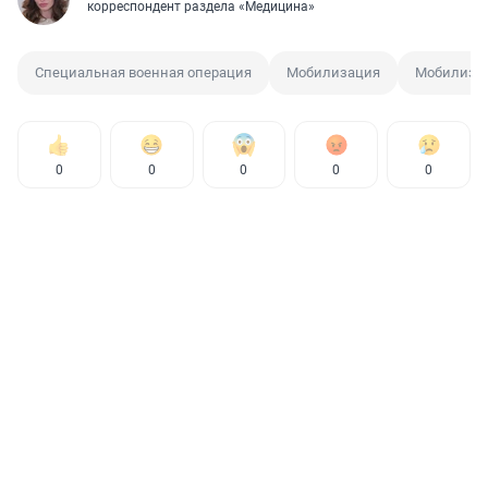
корреспондент раздела «Медицина»
Специальная военная операция
Мобилизация
Мобилизо
0
0
0
0
0