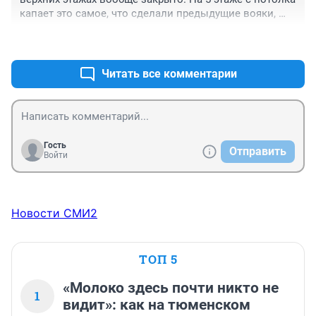
капает это самое, что сделали предыдущие вояки, 
пока туалет не закрыли. Запьёшь тут. Их отправляют 
+1
–0
защищать тех, кто крышки унитазные умудрился 
продать на сторону! И сказать об этом кроме родных 
никому нельзя, сразу "предателем" назовут.
Читать все комментарии
Гость
Отправить
Войти
Новости СМИ2
ТОП 5
«Молоко здесь почти никто не
1
видит»: как на тюменском