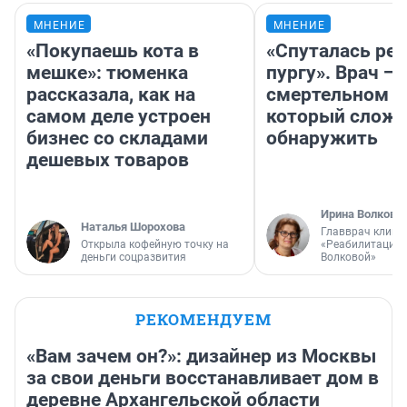
МНЕНИЕ
МНЕНИЕ
«Покупаешь кота в
«Спуталась реч
мешке»: тюменка
пургу». Врач — 
рассказала, как на
смертельном д
самом деле устроен
который слож
бизнес со складами
обнаружить
дешевых товаров
Ирина Волкова
Наталья Шорохова
Главврач клини
Открыла кофейную точку на
«Реабилитация 
деньги соцразвития
Волковой»
РЕКОМЕНДУЕМ
«Вам зачем он?»: дизайнер из Москвы
за свои деньги восстанавливает дом в
деревне Архангельской области