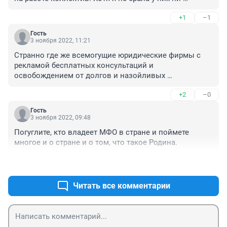
капейки, но взяла моя дочь и тоже потеряла работу и 
+1
–1
не смогла расплатиться. Обращалась в милицию и 
фсспс никто мне не помог. Всё отписались. 
Гость
Оказывается у коллекторов больше полномочий и 
3 ноября 2022, 11:21
средств чем у гос. органов, которые должны нас 
Странно где же всемогущие юридические фирмы с 
защищать.
рекламой бесплатных консультаций и 
освобождением от долгов и назойливых 
"коллекторов"..
+2
–0
Гость
3 ноября 2022, 09:48
Погуглите, кто владеет МФО в стране и поймете 
многое и о стране и о том, что такое Родина.
+2
–0
Читать все комментарии