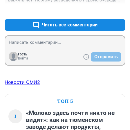
выжить нет! Поэтому разведёнки в первую очередь 
себя берегут и покупают вольвы, тойоты, мерседесы, 
+3
–9
бмв, естесственно на алименты!!!
Читать все комментарии
Гость
Отправить
Войти
Новости СМИ2
ТОП 5
«Молоко здесь почти никто не
1
видит»: как на тюменском
заводе делают продукты,