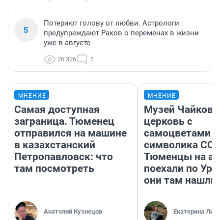
Потеряют голову от любви. Астрологи
5
предупреждают Раков о переменах в жизни
уже в августе
26 326
7
МНЕНИЕ
МНЕНИЕ
Самая доступная
Музей Чайковс
заграница. Тюменец
церковь с
отправился на машине
самоцветами и
в казахстанский
символика ССС
Петропавловск: что
Тюменцы на ав
там посмотреть
поехали по Ура
они там нашли
Анатолий Кузнецов
Екатерина Лит