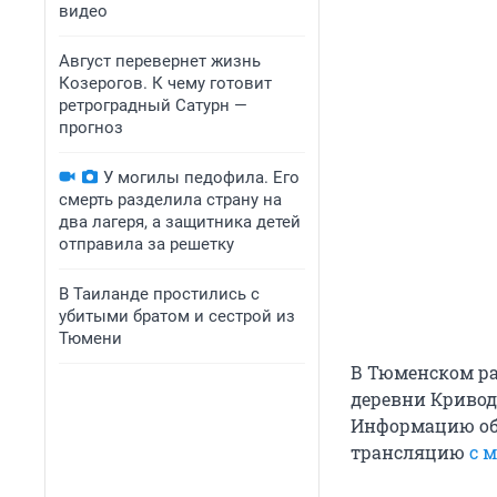
видео
Август перевернет жизнь
Козерогов. К чему готовит
ретроградный Сатурн —
прогноз
У могилы педофила. Его
смерть разделила страну на
два лагеря, а защитника детей
отправила за решетку
В Таиланде простились с
убитыми братом и сестрой из
Тюмени
В Тюменском р
деревни Кривод
Информацию об 
трансляцию
с м