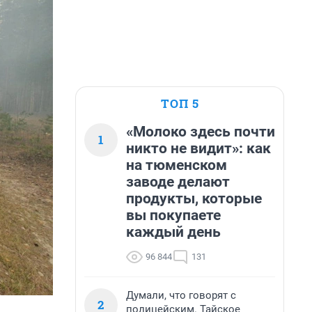
ТОП 5
«Молоко здесь почти
1
никто не видит»: как
на тюменском
заводе делают
продукты, которые
вы покупаете
каждый день
96 844
131
Думали, что говорят с
2
полицейским. Тайское