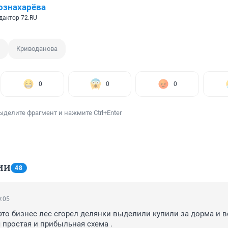
ознахарёва
дактор 72.RU
Криводанова
0
0
0
ыделите фрагмент и нажмите Ctrl+Enter
ИИ
48
0:05
это бизнес лес сгорел делянки выделили купили за дорма и вс
простая и прибыльная схема .