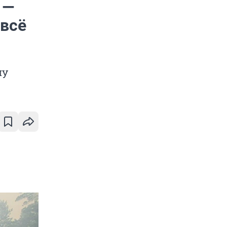
 —
 всё
ну