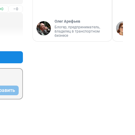
+0
–0
Олег Арефьев
Блогер, предприниматель,
владелец в транспортном
бизнесе
+0
–0
равить