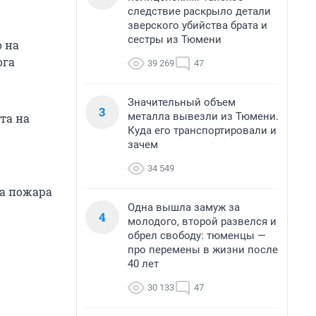
следствие раскрыло детали
зверского убийства брата и
сестры из Тюмени
 на
ога
39 269
47
Значительный объем
3
металла вывезли из Тюмени.
та на
Куда его транспортировали и
—
зачем
34 549
га пожара
Одна вышла замуж за
4
молодого, второй развелся и
обрел свободу: тюменцы —
про перемены в жизни после
40 лет
30 133
47