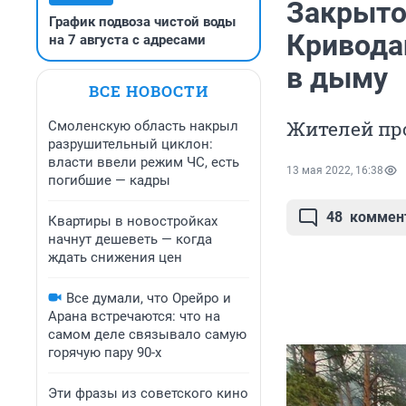
Закрыто
График подвоза чистой воды
Криводан
на 7 августа с адресами
в дыму
ВСЕ НОВОСТИ
Жителей про
Смоленскую область накрыл
разрушительный циклон:
власти ввели режим ЧС, есть
13 мая 2022, 16:38
погибшие — кадры
48
коммен
Квартиры в новостройках
начнут дешеветь — когда
ждать снижения цен
Все думали, что Орейро и
Арана встречаются: что на
самом деле связывало самую
горячую пару 90-х
Эти фразы из советского кино