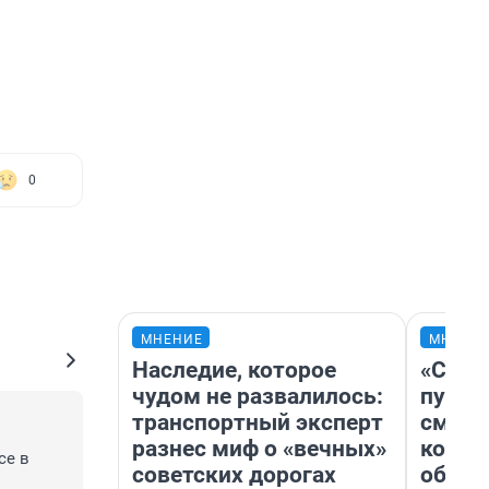
0
МНЕНИЕ
МНЕНИ
Наследие, которое
«Спут
чудом не развалилось:
пургу»
транспортный эксперт
смерт
разнес миф о «вечных»
котор
е в 
советских дорогах
обнар