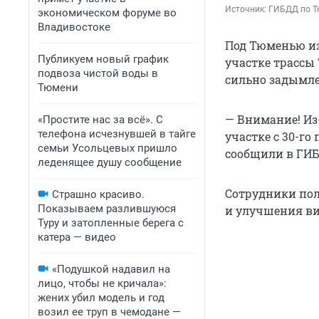
Источник: 
ГИБДД по Т
экономическом форуме во
Владивостоке
Под Тюменью из
Публикуем новый график
участке трассы
подвоза чистой воды в
сильно задымлен
Тюмени
— Внимание! Из
«Простите нас за всё». С
телефона исчезнувшей в тайге
участке с 30-го
семьи Усольцевых пришло
сообщили в ГИБ
леденящее душу сообщение
Сотрудники пол
Страшно красиво.
Показываем разлившуюся
и улучшения ви
Туру и затопленные берега с
катера — видео
«Подушкой надавил на
лицо, чтобы не кричала»:
жених убил модель и год
возил ее труп в чемодане —