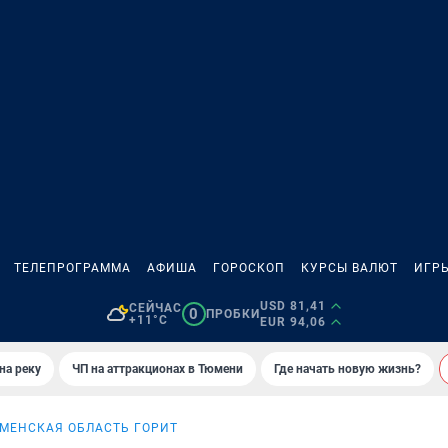
ТЕЛЕПРОГРАММА
АФИША
ГОРОСКОП
КУРСЫ ВАЛЮТ
ИГР
USD 81,41
СЕЙЧАС
0
ПРОБКИ
+11°C
EUR 94,06
на реку
ЧП на аттракционах в Тюмени
Где начать новую жизнь?
МЕНСКАЯ ОБЛАСТЬ ГОРИТ