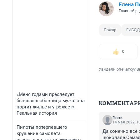
Елена П
Главный ре
Пожар
ГИБДД
0
Увидели опечатку? В
«Меня годами преследует
бывшая любовница мужа: она
КОММЕНТАР
портит жилье и угрожает».
Реальная история
Гость
14 мая 2022, 1
Пилоты потерпевшего
Да конечно всё 
крушение самолета
шоколаде.Самая 
рассказали, как выживали в