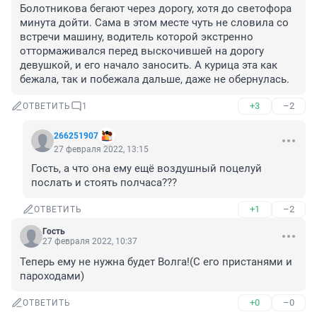
Болотникова бегают через дорогу, хотя до светофора 
минута дойти. Сама в этом месте чуть не словила со 
встречи машину, водитель которой экстренно 
оттормаживался перед выскочившей на дорогу 
девушкой, и его начало заносить. А курица эта как 
бежала, так и побежала дальше, даже не обернулась.
+3
–2
ОТВЕТИТЬ
1
266251907
27 февраля 2022, 13:15
Гость, а что она ему ещё воздушный поцелуй 
послать и стоять полчаса???
+1
–2
ОТВЕТИТЬ
Гость
27 февраля 2022, 10:37
Теперь ему не нужна будет Волга!(С его пристанями и 
пароходами)
+0
–0
ОТВЕТИТЬ