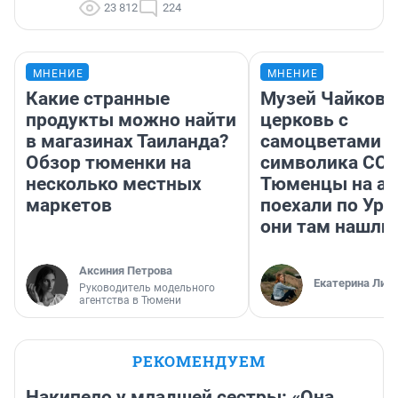
23 812
224
МНЕНИЕ
МНЕНИЕ
Какие странные
Музей Чайковс
продукты можно найти
церковь с
в магазинах Таиланда?
самоцветами и
Обзор тюменки на
символика ССС
несколько местных
Тюменцы на ав
маркетов
поехали по Ура
они там нашли
Аксиния Петрова
Екатерина Лит
Руководитель модельного
агентства в Тюмени
РЕКОМЕНДУЕМ
Накипело у младшей сестры: «Она