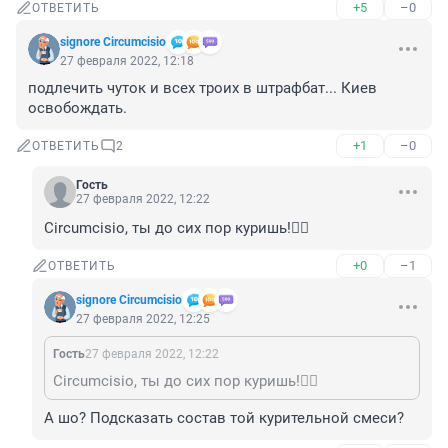
+5
–0
ОТВЕТИТЬ
signore Сircumcisio
27 февраля 2022, 12:18
подлечить чуток и всех троих в штрафбат... Киев 
освобождать.
+1
–0
ОТВЕТИТЬ
2
Гость
27 февраля 2022, 12:22
Circumcisio, ты до сих пор куришь!🤦‍♂️
+0
–1
ОТВЕТИТЬ
signore Сircumcisio
27 февраля 2022, 12:25
Гость
27 февраля 2022, 12:22
Circumcisio, ты до сих пор куришь!🤦‍♂️
А шо? Подсказать состав той курительной смеси?