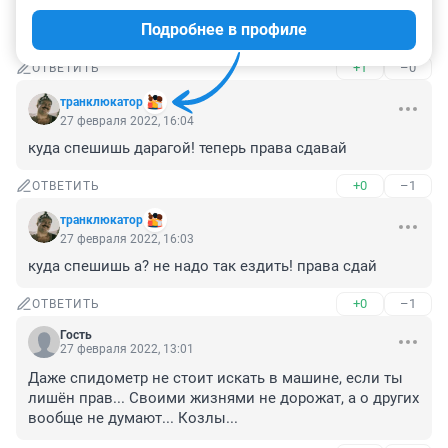
Корвалол наверное употреблял , глотнул лишка, вот и 
Подробнее в профиле
ехал как ему нравиться.
+1
–0
ОТВЕТИТЬ
транклюкатор
27 февраля 2022, 16:04
куда спешишь дарагой! теперь права сдавай
+0
–1
ОТВЕТИТЬ
транклюкатор
27 февраля 2022, 16:03
куда спешишь а? не надо так ездить! права сдай
+0
–1
ОТВЕТИТЬ
Гость
27 февраля 2022, 13:01
Даже спидометр не стоит искать в машине, если ты 
лишён прав... Своими жизнями не дорожат, а о других 
вообще не думают... Козлы...