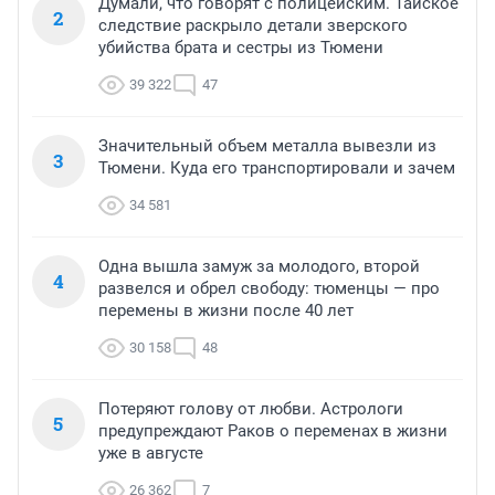
Думали, что говорят с полицейским. Тайское
2
следствие раскрыло детали зверского
убийства брата и сестры из Тюмени
39 322
47
Значительный объем металла вывезли из
3
Тюмени. Куда его транспортировали и зачем
34 581
Одна вышла замуж за молодого, второй
4
развелся и обрел свободу: тюменцы — про
перемены в жизни после 40 лет
30 158
48
Потеряют голову от любви. Астрологи
5
предупреждают Раков о переменах в жизни
уже в августе
26 362
7