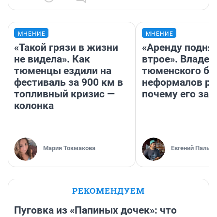
МНЕНИЕ
МНЕНИЕ
«Такой грязи в жизни
«Аренду подня
не видела». Как
втрое». Владел
тюменцы ездили на
тюменского ба
фестиваль за 900 км в
неформалов ра
топливный кризис —
почему его за
колонка
Мария Токмакова
Евгений Пальян
РЕКОМЕНДУЕМ
Пуговка из «Папиных дочек»: что