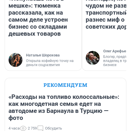
мешке»: тюменка
чудом не разва
рассказала, как на
транспортный 
самом деле устроен
разнес миф о 
бизнес со складами
советских доро
дешевых товаров
Олег Арефьев
Наталья Шорохова
Блогер, предпри
Открыла кофейную точку на
владелец в тра
деньги соцразвития
бизнесе
РЕКОМЕНДУЕМ
«Расходы на топливо колоссальные»:
как многодетная семья едет на
автодоме из Барнаула в Турцию —
фото
4 часа
2 759
Обсудить