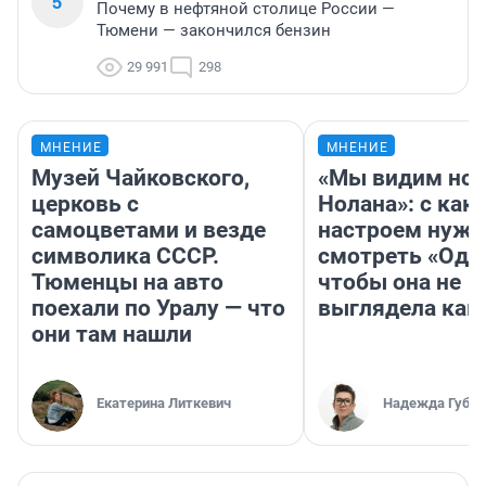
5
Почему в нефтяной столице России —
Тюмени — закончился бензин
29 991
298
МНЕНИЕ
МНЕНИЕ
Музей Чайковского,
«Мы видим нов
церковь с
Нолана»: с как
самоцветами и везде
настроем нужн
символика СССР.
смотреть «Оди
Тюменцы на авто
чтобы она не
поехали по Уралу — что
выглядела как
они там нашли
Екатерина Литкевич
Надежда Губар