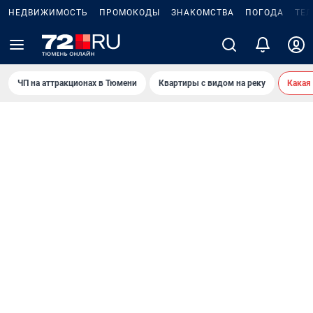
НЕДВИЖИМОСТЬ
ПРОМОКОДЫ
ЗНАКОМСТВА
ПОГОДА
ТЕ
ЧП на аттракционах в Тюмени
Квартиры с видом на реку
Какая