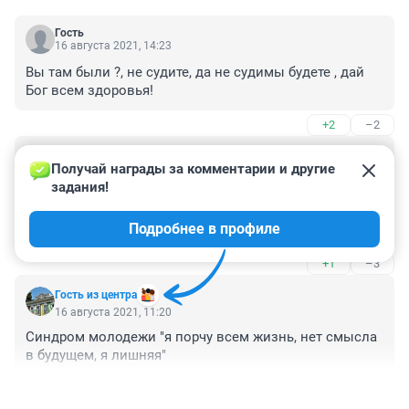
Гость
16 августа 2021, 14:23
Вы там были ?, не судите, да не судимы будете , дай 
Бог всем здоровья!
+2
–2
Гость
16 августа 2021, 13:23
Получай награды за комментарии и другие 
задания!
Никто ни от чего не застрахован , это благополучная 
семья и девочка с хорошим воспитанием , такая была 
Подробнее в профиле
реакция у девочки нехорошая сквозь сон , она спала , 
когда прибыли защитники 👎, силовики
+1
–3
Гость из центра
16 августа 2021, 11:20
Синдром молодежи "я порчу всем жизнь, нет смысла 
в будущем, я лишняя"
+0
–4