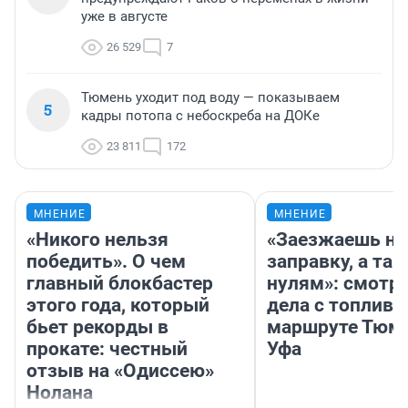
уже в августе
26 529
7
Тюмень уходит под воду — показываем
5
кадры потопа с небоскреба на ДОКе
23 811
172
МНЕНИЕ
МНЕНИЕ
«Никого нельзя
«Заезжаешь на
победить». О чем
заправку, а там
главный блокбастер
нулям»: смотри
этого года, который
дела с топливо
бьет рекорды в
маршруте Тюм
прокате: честный
Уфа
отзыв на «Одиссею»
Нолана