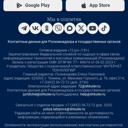
Google Play
App Store
Мы в соцсетях
Контактные данные для Роскомнадзора и государственных органов
Сетевое издание «72.ру» (18+)
Зарегистрировано Федеральной службой по надзору в сфере связи,
информационных технологий и массовых коммуникаций (Роскомнадзор)
Запись о регистрации СМИ ЭЛ № ФС 77– 84674 от 06.02.2023 г.
Учредитель: Общество с ограниченной ответственностью "ИНТЕРНЕТ
ТЕХНОЛОГИИ"
Главный редактор: Познахарева Елена Павловна
Адрес редакции: 625000, г. Тюмень, ул. Максима Горького, д. 76, офис 214,
+7 (3452) 56-72-72 (доб. 3736)
Электронный адрес редакции:
72@shkulev.ru
Контактные данные для Роскомнадзора и государственных органов:
juristchel@shkulev.ru
Техподдержка:
help@shkulev.ru
Связаться с отделом продаж: +7 (3452) 56-72-72 доб. 3335,
yuliya.latypova@shkulev.ru
Редакция сайта не несет ответственности за достоверность
информации, содержащейся в рекламных объявлениях.
Особенности эксплуатации (использования) веб-портала регулируются: