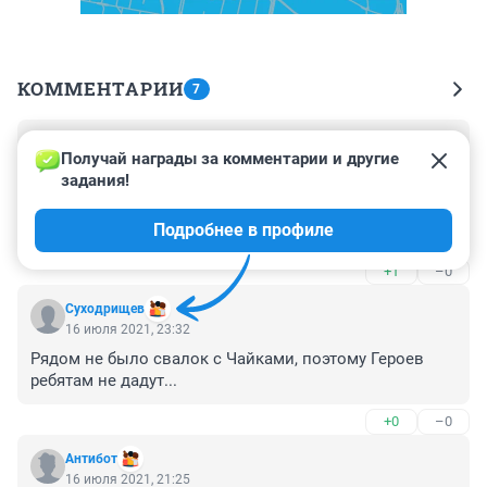
КОММЕНТАРИИ
7
Гость
17 июля 2021, 08:34
Получай награды за комментарии и другие 
задания!
Пилиты сработали изумительно! Людям, 
находившимся на борту, поздравления! Бог сохранил 
Подробнее в профиле
вас!
+1
–0
Суходрищев
16 июля 2021, 23:32
Рядом не было свалок с Чайками, поэтому Героев 
ребятам не дадут...
+0
–0
Антибот
16 июля 2021, 21:25