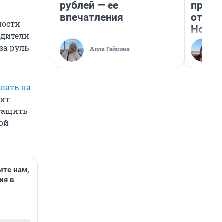
рублей — ее
прока
впечатления
отзыв
ности
Нолан
одители
за руль
Алла Гайсина
елать на
лит
ытащить
ой
ите нам,
ия в