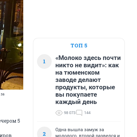
ТОП 5
«Молоко здесь почти
1
никто не видит»: как
на тюменском
заводе делают
продукты, которые
вы покупаете
 за
каждый день
98 073
144
ечером 5
Одна вышла замуж за
2
жиров
молодого, второй развелся и