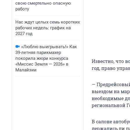
свою смертельно опасную
работу
Нас ждут целых семь коротких
рабочих недель: график на
2027 год
«Люблю выигрывать!» Как
39-летняя парикмахер
покорила жюри конкурса
Известно, что в
«Миссис Земля — 2026» в
год, право упра
Малайзии
— Предрейсовый
выездом на мар
необходимые дл
региональной Г
В салоне автоб
держались ли п