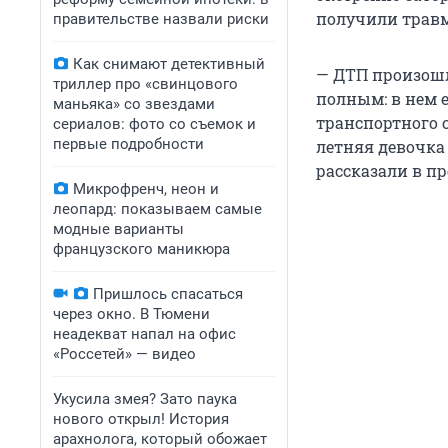
получили трав
правительстве назвали риски
Как снимают детективный
— ДТП произошло
триллер про «свинцового
полным: в нем е
маньяка» со звездами
транспортного 
сериалов: фото со съемок и
первые подробности
летняя девочка
рассказали в п
Микрофренч, неон и
леопард: показываем самые
модные варианты
французского маникюра
Пришлось спасаться
через окно. В Тюмени
неадекват напал на офис
«Россетей» — видео
Укусила змея? Зато паука
нового открыл! История
арахнолога, который обожает