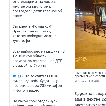
многоквартирных домов,
многие охватил огонь,
пострадали дети: главное об
атаке
Сыграем в «Ромашку»?
Простая головоломка,
которая взбодрит мозг не
хуже кофе
Всех выбросило из машины. В
Тюменской области
произошло смертельное ДТП
с семьей из Сургута
Водителя автобуса с н
«Кто-то считает меня
превышение скорости
сумасшедшей». Художница
Источник: 
ГИБДД по Т
приютила дома 200 жирафов
— фото и видео
Дорожная авари
мая в центре Т
На какой срок отодвинули
экстренно зато
реформу семейной ипотеки: в