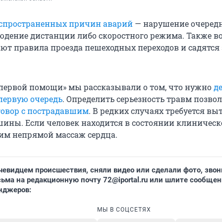
спространенных причин аварий
— нарушение очеред
людение дистанции либо скоростного режима. Также в
ют правила проезда пешеходных переходов и садятся 
 первой помощи» мы рассказывали о том, что нужно
д
 первую очередь
. Определить серьезность травм позво
овор с пострадавшим
. В редких случаях требуется в
шины. Если человек находится в состоянии клиническ
дим непрямой массаж сердца.
чевидцем происшествия, сняли видео или сделали фото, звон
ьма на редакционную почту 72@iportal.ru или шлите сообщен
нджеров:
МЫ В СОЦСЕТЯХ