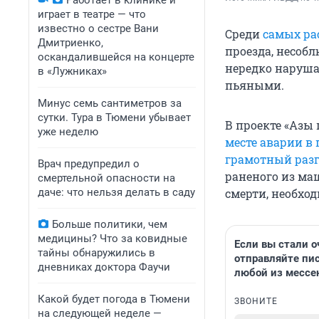
Работает в клинике и
играет в театре — что
известно о сестре Вани
Среди
самых ра
Дмитриенко,
проезда, несоб
оскандалившейся на концерте
нередко наруша
в «Лужниках»
пьяными.
Минус семь сантиметров за
сутки. Тура в Тюмени убывает
В проекте «Азы
уже неделю
месте аварии в
грамотный разг
Врач предупредил о
раненого из ма
смертельной опасности на
даче: что нельзя делать в саду
смерти, необхо
Больше политики, чем
медицины? Что за ковидные
Если вы стали о
тайны обнаружились в
отправляйте пис
дневниках доктора Фаучи
любой из мессе
Какой будет погода в Тюмени
ЗВОНИТЕ
на следующей неделе —