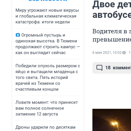
Двое де
Миру угрожают новые вирусы
автобус
и глобальная климатическая
катастрофа: итоги недели
Водителя в 
Огромный пустырь и
превышение
одинокая высотка. В Тюмени
продолжают строить кампус —
как он выглядит сейчас
6 мая 2021, 10:02
1
Победили опухоль размером с
18
коммен
яйцо и вытащили младенца с
того света. Пять историй
врачей из Тюмени со
счастливым концом
Ловите момент: что принесет
вам полное солнечное
затмение 12 августа
Дроны ударили по десяткам