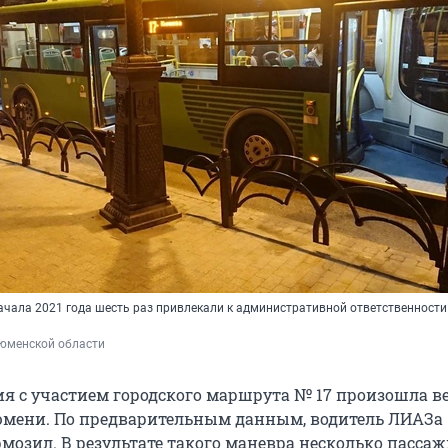
ачала 2021 года шесть раз привлекали к административной ответственности
юменской области
я с участием городского маршрута № 17 произошла в
юмени. По предварительным данным, водитель ЛИАЗа
рмозил. В результате такого маневра несколько пасса