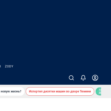
Ы
ZODY
ь новую жизнь?
Испортил десятки машин во дворе Тюмени