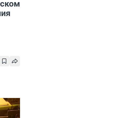
нском
ния