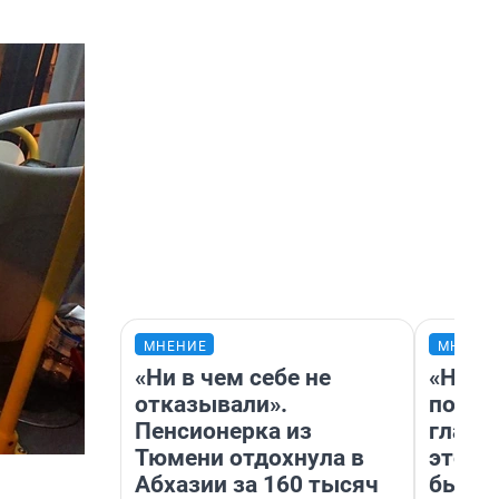
МНЕНИЕ
МНЕНИ
«Ни в чем себе не
«Нико
отказывали».
побед
Пенсионерка из
главн
Тюмени отдохнула в
этого
Абхазии за 160 тысяч
бьет 