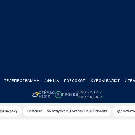
ТЕЛЕПРОГРАММА
АФИША
ГОРОСКОП
КУРСЫ ВАЛЮТ
ИГР
USD 82,17
СЕЙЧАС
2
ПРОБКИ
+25°C
EUR 94,84
ом на реку
Тюменка — об отпуске в Абхазии на 160 тысяч
Где начат