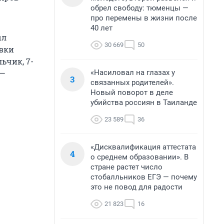
обрел свободу: тюменцы —
про перемены в жизни после
40 лет
ыл
30 669
50
овки
ьчик, 7-
«Насиловал на глазах у
 —
3
связанных родителей».
Новый поворот в деле
убийства россиян в Таиланде
23 589
36
«Дисквалификация аттестата
4
о среднем образовании». В
стране растет число
стобалльников ЕГЭ — почему
это не повод для радости
21 823
16