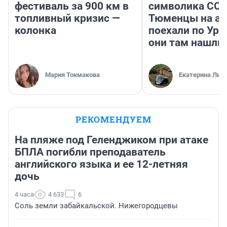
фестиваль за 900 км в
символика ССС
топливный кризис —
Тюменцы на ав
колонка
поехали по Ура
они там нашли
Мария Токмакова
Екатерина Лит
РЕКОМЕНДУЕМ
На пляже под Геленджиком при атаке
БПЛА погибли преподаватель
английского языка и ее 12-летняя
дочь
4 часа
4 633
6
Соль земли забайкальской. Нижегородцевы