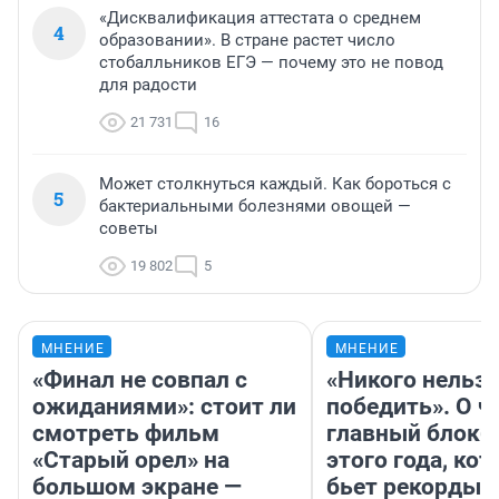
«Дисквалификация аттестата о среднем
4
образовании». В стране растет число
стобалльников ЕГЭ — почему это не повод
для радости
21 731
16
Может столкнуться каждый. Как бороться с
5
бактериальными болезнями овощей —
советы
19 802
5
МНЕНИЕ
МНЕНИЕ
«Финал не совпал с
«Никого нельз
ожиданиями»: стоит ли
победить». О ч
смотреть фильм
главный блокб
«Старый орел» на
этого года, ко
большом экране —
бьет рекорды 