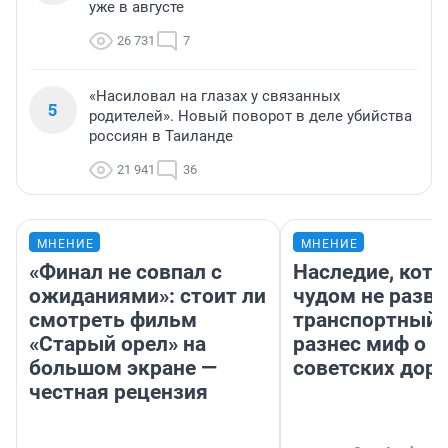
уже в августе
26 731
7
«Насиловал на глазах у связанных
5
родителей». Новый поворот в деле убийства
россиян в Таиланде
21 941
36
МНЕНИЕ
МНЕНИЕ
«Финал не совпал с
Наследие, кото
ожиданиями»: стоит ли
чудом не разва
смотреть фильм
транспортный 
«Старый орел» на
разнес миф о 
большом экране —
советских доро
честная рецензия