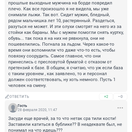
прошлые выходные мужчина на борде повредил 
плечо. Как все произошло я не видела, мы уже 
снимали лыжи. Так вот. Сидит мужик, бледный, 
рядом мальчишка лет 10, растерянный. Раздеться, 
разуться не может. И эти олухи смотрят на него из за 
стойки как бараны. Мы с мужем помогли снять куртку, 
обувь... так пока я на них не рявкнула, они не 
пошевелились. Погнала за льдом. Через какое-то 
время они вспомнили что даже что-то есть, чтобы 
повязку соорудить. Самое главное, что они 
принеслись с пресловутой бумагой с отказом от 
претензий к базе. В общем, я считаю, что уж если база 
с таким уровнем , как заявлено, то и персонал 
должен соответствовать, ну хоть немного. Пусть 1 
человек на смену.
+2
–0
ОТВЕТИТЬ
Гость
28 февраля 2020, 11:47
Засуди еще врачей, за то что нетак сра тили кости! 
Заставили катиться в бублике?? В неадеквате был, не 
понимал на что идешь???