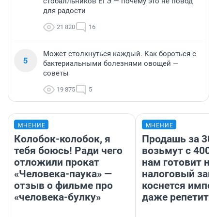
стобалльников ЕГЭ — почему это не повод
для радости
21 820
16
Может столкнуться каждый. Как бороться с
5
бактериальными болезнями овощей —
советы
19 875
5
МНЕНИЕ
МНЕНИЕ
Колобок-колобок, я
Продашь за 300
тебя боюсь! Ради чего
возьмут с 4000
отложили прокат
нам готовит н
«Человека-паука» —
налоговый зако
отзыв о фильме про
коснется импор
«человека-булку»
даже репетито