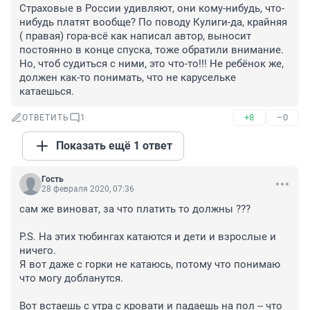
Страховые в России удивляют, они кому-нибудь, что-
нибудь платят вообще? По поводу Кулиги-да, крайняя 
( правая) гора-всё как написал автор, выносит 
постоянно в конце спуска, тоже обратили внимание. 
Но, чтоб судиться с ними, это что-то!!! Не ребёнок же, 
должен как-то понимать, что не карусельке 
катаешься.
+8
–0
ОТВЕТИТЬ
1
Показать ещё 1 ответ
Гость
28 февраля 2020, 07:36
сам же виноват, за что платить то должны ??? 

P.S. На этих тюбингах катаются и дети и взрослые и 
ничего.

Я вот даже с горки не катаюсь, потому что понимаю 
что могу добланутся. 

Вот встаешь с утра с кровати и падаешь на пол -- что 