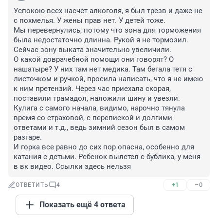
Успокою всех насчет алкоголя, я был трезв и даже не 
с похмелья. У жены прав нет. У детей тоже. 

Мы перевернулись, потому что зона для торможения 
была недостаточно длинна. Рукой я не тормозил. 
Сейчас зону выката значительно увеличили.

О какой доврачебной помощи они говорят? О 
нашатыре? У них там нет медика. Там бегала тетя с 
листочком и ручкой, просила написать, что я не имею 
к ним претензий. Через час приехала скорая, 
поставили трамадол, наложили шину и увезли. 

Кулига с самого начала, видимо, нарочно тянула 
время со страховой, с перепиской и долгими 
ответами и т.д., ведь зимний сезон был в самом 
разгаре.

И горка все равно до сих пор опасна, особенно для 
катания с детьми. Ребенок вылетел с бублика, у меня 
в вк видео. Ссылки здесь нельзя
+1
–0
ОТВЕТИТЬ
4
Показать ещё 4 ответа