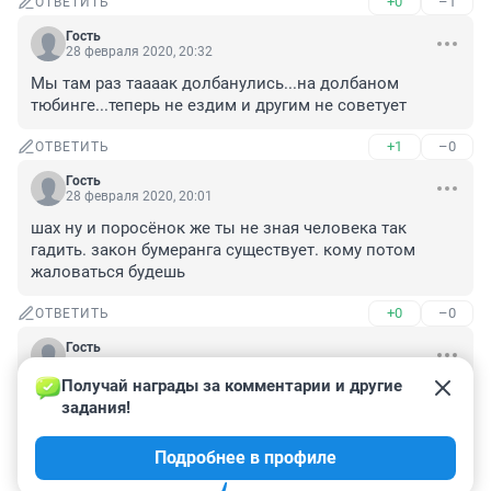
+0
–1
ОТВЕТИТЬ
Гость
28 февраля 2020, 20:32
Мы там раз таааак долбанулись...на долбаном 
тюбинге...теперь не ездим и другим не советует
+1
–0
ОТВЕТИТЬ
Гость
28 февраля 2020, 20:01
шах ну и поросёнок же ты не зная человека так 
гадить. закон бумеранга существует. кому потом 
жаловаться будешь
+0
–0
ОТВЕТИТЬ
Гость
28 февраля 2020, 18:07
Получай награды за комментарии и другие 
Халявшик,чтоб тебя,что бы ты проиграл
задания!
+0
–1
ОТВЕТИТЬ
1
Подробнее в профиле
Показать ещё 1 ответ