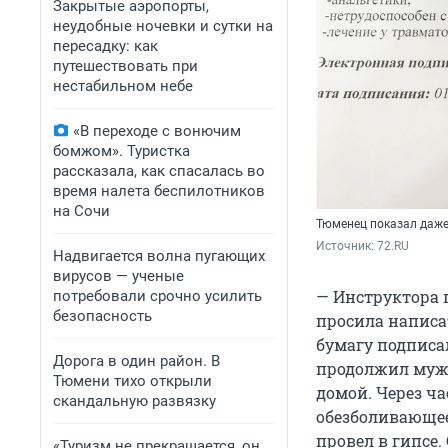
Закрытые аэропорты,
неудобные ночевки и сутки на
пересадку: как
путешествовать при
нестабильном небе
«В переходе с вонючим
бомжом». Туристка
рассказала, как спасалась во
время налета беспилотников
на Сочи
Тюменец показал даже
Источник: 
72.RU
Надвигается волна пугающих
вирусов — ученые
— Инструктора 
потребовали срочно усилить
безопасность
просила написат
бумагу подписал
Дорога в один район. В
продолжил мужч
Тюмени тихо открыли
домой. Через ч
скандальную развязку
обезболивающее
провел в гипсе.
«Туризм не прекращается, он