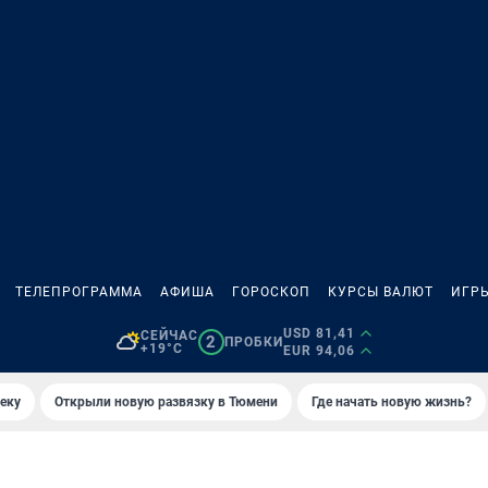
ТЕЛЕПРОГРАММА
АФИША
ГОРОСКОП
КУРСЫ ВАЛЮТ
ИГР
USD 81,41
СЕЙЧАС
2
ПРОБКИ
+19°C
EUR 94,06
еку
Открыли новую развязку в Тюмени
Где начать новую жизнь?