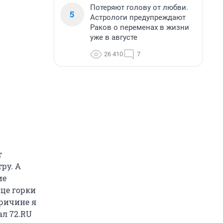
Потеряют голову от любви.
5
Астрологи предупреждают
Раков о переменах в жизни
уже в августе
26 410
7
т
ру. А
ие
нце горки
причине я
ал 72.RU