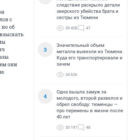
следствие раскрыло детали
зверского убийства брата и
он
сестры из Тюмени
лся с
 но об
39 428
47
 взыскать
мы
Значительный объем
3
яч
металла вывезли из Тюмени.
базы
Куда его транспортировали и
лем они
зачем
е.
34 626
Одна вышла замуж за
4
молодого, второй развелся и
обрел свободу: тюменцы —
про перемены в жизни после
40 лет
30 197
48