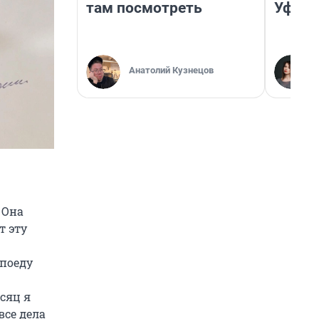
там посмотреть
Уфа
Анатолий Кузнецов
 Она
т эту
—
 поеду
сяц я
все дела