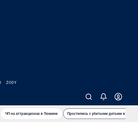
Ы
ZODY
ЧП на аттракционах в Тюмени
Простились с убитыми детьми в Таила