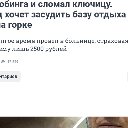
юбинга и сломал ключицу.
 хочет засудить базу отдыха
а горке
гое время провел в больнице, страхова
ему лишь 2500 рублей
3
17 259
нтариев