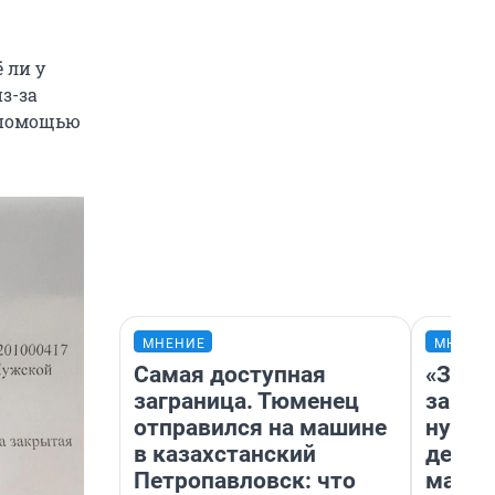
 ли у
из-за
 помощью
МНЕНИЕ
МНЕНИ
Самая доступная
«Заез
заграница. Тюменец
заправ
отправился на машине
нулям
в казахстанский
дела 
Петропавловск: что
маршр