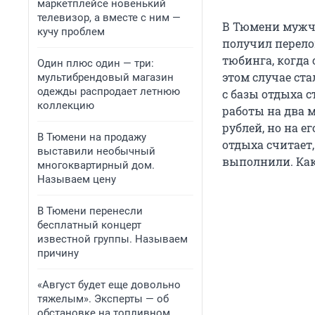
маркетплейсе новенький
телевизор, а вместе с ним —
В Тюмени мужчин
кучу проблем
получил перело
тюбинга, когда 
Один плюс один — три:
этом случае ст
мультибрендовый магазин
одежды распродает летнюю
с базы отдыха 
коллекцию
работы на два 
рублей, но на е
В Тюмени на продажу
отдыха считает
выставили необычный
выполнили. Как
многоквартирный дом.
Называем цену
В Тюмени перенесли
бесплатный концерт
известной группы. Называем
причину
«Август будет еще довольно
тяжелым». Эксперты — об
обстановке на топливном