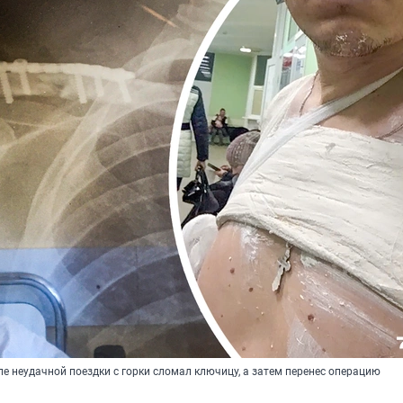
е неудачной поездки с горки сломал ключицу, а затем перенес операцию