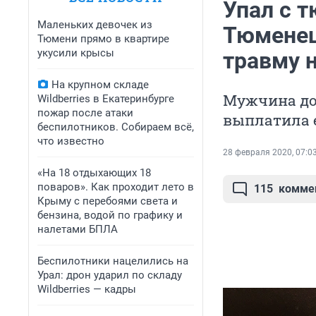
Упал с т
Маленьких девочек из
Тюменец
Тюмени прямо в квартире
укусили крысы
травму н
На крупном складе
Мужчина дол
Wildberries в Екатеринбурге
пожар после атаки
выплатила 
беспилотников. Собираем всё,
что известно
28 февраля 2020, 07:0
«На 18 отдыхающих 18
поваров». Как проходит лето в
115
комме
Крыму с перебоями света и
бензина, водой по графику и
налетами БПЛА
Беспилотники нацелились на
Урал: дрон ударил по складу
Wildberries — кадры