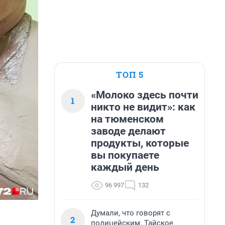
ТОП 5
«Молоко здесь почти
1
никто не видит»: как
на тюменском
заводе делают
продукты, которые
вы покупаете
каждый день
96 997
132
Думали, что говорят с
2
полицейским. Тайское