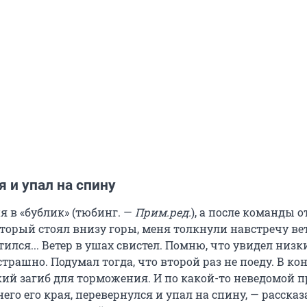
 и упал на спину
я в «бублик» (тюбинг. —
Прим.ред.
), а после команды о
торый стоял внизу горы, меня толкнули навстречу вет
утился... Ветер в ушах свистел. Помню, что увидел низк
страшно. Подумал тогда, что второй раз не поеду. В ко
акий загиб для торможения. И по какой-то неведомой 
него его края, перевернулся и упал на спину, — рассказ