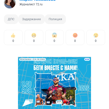
Журналист 72.ru
ДПС
Задержание
Полиция
0
0
0
0
0
РЕКЛАМА • EA-M.ORG