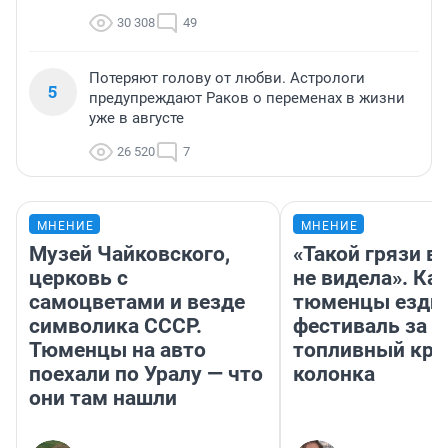
30 308
49
Потеряют голову от любви. Астрологи
5
предупреждают Раков о переменах в жизни
уже в августе
26 520
7
МНЕНИЕ
МНЕНИЕ
Музей Чайковского,
«Такой грязи в
церковь с
не видела». Ка
самоцветами и везде
тюменцы ездил
символика СССР.
фестиваль за 9
Тюменцы на авто
топливный кри
поехали по Уралу — что
колонка
они там нашли