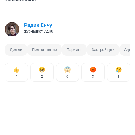
Радик Енчу
журналист 72.RU
Дождь
Подтопление
Паркинг
Застройщик
Адми
4
2
0
3
1