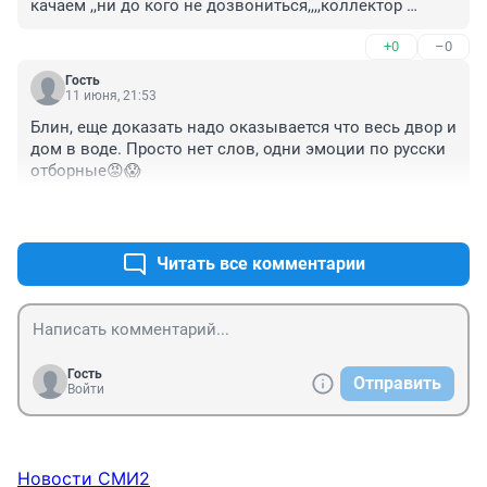
качаем ,,ни до кого не дозвониться,,,,коллектор 
городской не работает ....это была ночь Апакаклепса 
+0
–0
,,,админ приедте на обследование домов....Обратите 
внимание на очистку канав.......кошмар какойто 
Гость
......Ливневая канализация у Вас не работает??????????
11 июня, 21:53
Блин, еще доказать надо оказывается что весь двор и 
дом в воде. Просто нет слов, одни эмоции по русски 
отборные😡😱
+2
–0
Читать все комментарии
Гость
Отправить
Войти
Новости СМИ2