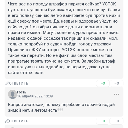
Чего все по поводу штрафов парятся сейчас? УСТЭК 
пусть хоть ушлётся бумажками, если что спишут банки 
в его пользу, сейчас легко выиграете суд против них и 
ещё сверху поимеете. Да, нервы и здоровье уйдут, но 
сейчас до 1 октября никакие долги списывать они 
права не имеют. Могут, конечно, урок прислать каких, 
недавно к одной соседке так пришли и сказали, мол, 
только попробуй по судам пойди, голову отрежем. 
Пришли от ЖКУ-конторы. УСТЭК вполне может на 
такое же перейти. Но не факт, им свои местам там 
пригретые терять точно не хочется. За любой штраф 
они получат втык вдвойне, не верите, даже тут на 
сайте статья есть.
+0
–0
ОТВЕТИТЬ
Гость
16 апреля 2022, 13:39
Вопрос знатокам, почему перебоев с горячей водой 
зимой нет, а летом есть???
+0
–0
ОТВЕТИТЬ