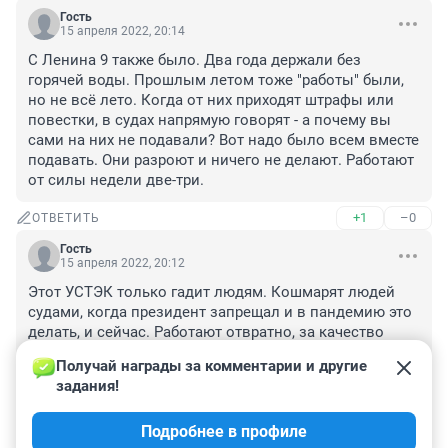
Гость
15 апреля 2022, 20:14
С Ленина 9 также было. Два года держали без 
горячей воды. Прошлым летом тоже "работы" были, 
но не всё лето. Когда от них приходят штрафы или 
повестки, в судах напрямую говорят - а почему вы 
сами на них не подавали? Вот надо было всем вместе 
подавать. Они разроют и ничего не делают. Работают 
от силы недели две-три.
+1
–0
ОТВЕТИТЬ
Гость
15 апреля 2022, 20:12
Этот УСТЭК только гадит людям. Кошмарят людей 
судами, когда президент запрещал и в пандемию это 
делать, и сейчас. Работают отвратно, за качество 
работ не отвечают, зато в суды подавать и штрафы 
Получай награды за комментарии и другие 
накидывать - это пожалуйста. Главные девицы у них 
задания!
там в коттеджах живут, но ничерта не делают, когда 
правительство обратит внимание на эту поганую 
Подробнее в профиле
контору?