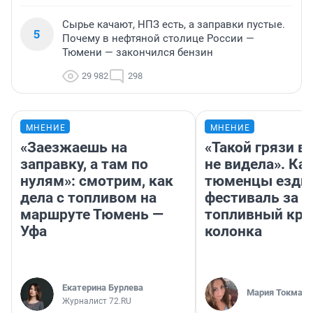
Сырье качают, НПЗ есть, а заправки пустые.
5
Почему в нефтяной столице России —
Тюмени — закончился бензин
29 982
298
МНЕНИЕ
МНЕНИЕ
«Заезжаешь на
«Такой грязи в
заправку, а там по
не видела». Ка
нулям»: смотрим, как
тюменцы ездил
дела с топливом на
фестиваль за 9
маршруте Тюмень —
топливный кри
Уфа
колонка
Екатерина Бурлева
Мария Токмако
Журналист 72.RU