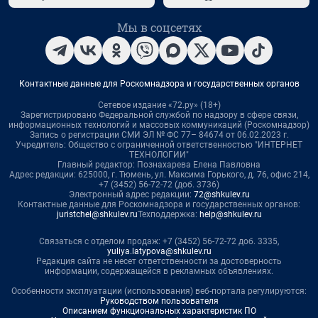
Мы в соцсетях
Контактные данные для Роскомнадзора и государственных органов
Сетевое издание «72.ру» (18+)
Зарегистрировано Федеральной службой по надзору в сфере связи,
информационных технологий и массовых коммуникаций (Роскомнадзор)
Запись о регистрации СМИ ЭЛ № ФС 77– 84674 от 06.02.2023 г.
Учредитель: Общество с ограниченной ответственностью "ИНТЕРНЕТ
ТЕХНОЛОГИИ"
Главный редактор: Познахарева Елена Павловна
Адрес редакции: 625000, г. Тюмень, ул. Максима Горького, д. 76, офис 214,
+7 (3452) 56-72-72 (доб. 3736)
Электронный адрес редакции:
72@shkulev.ru
Контактные данные для Роскомнадзора и государственных органов:
juristchel@shkulev.ru
Техподдержка:
help@shkulev.ru
Связаться с отделом продаж: +7 (3452) 56-72-72 доб. 3335,
yuliya.latypova@shkulev.ru
Редакция сайта не несет ответственности за достоверность
информации, содержащейся в рекламных объявлениях.
Особенности эксплуатации (использования) веб-портала регулируются:
Руководством пользователя
Описанием функциональных характеристик ПО