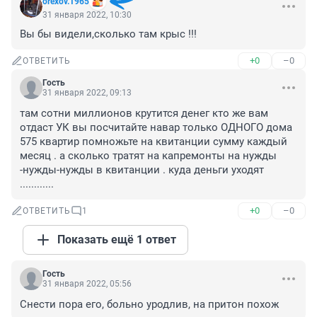
orexov.1965
31 января 2022, 10:30
Вы бы видели,сколько там крыс !!!
+0
–0
ОТВЕТИТЬ
Гость
31 января 2022, 09:13
там сотни миллионов крутится денег кто же вам 
отдаст УК вы посчитайте навар только ОДНОГО дома 
575 квартир помножьте на квитанции сумму каждый 
месяц . а сколько тратят на капремонты на нужды 
-нужды-нужды в квитанции . куда деньги уходят 
............
+0
–0
ОТВЕТИТЬ
1
Показать ещё 1 ответ
Гость
31 января 2022, 05:56
Снести пора его, больно уродлив, на притон похож