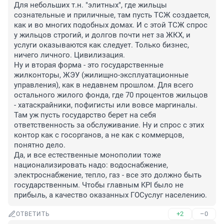
Для небольших т.н. "элитных", где жильцы 
сознательные и приличные, там пусть ТСЖ создается, 
как и во многих подобных домах. И с этой ТСЖ спрос 
у жильцов строгий, и долгов почти нет за ЖКХ, и 
услуги оказываются как следует. Только бизнес, 
ничего личного. Цивилизация.

Ну и вторая форма - это государственные 
жилконторы, ЖЭУ (жилищно-эксплуатационные 
управления), как в недавнем прошлом. Для всего 
остального жилого фонда, где 70 процентов жильцов 
- хатаскрайники, пофигисты или вовсе маргиналы. 
Там уж пусть государство берет на себя 
ответственность за обслуживание. Ну и спрос с этих 
контор как с госорганов, а не как с коммерцов, 
понятно дело.

Да, и все естественные монополии тоже 
национализировать надо: водоснабжение, 
электроснабжение, тепло, газ - все это должно быть 
государственным. Чтобы главным KPI было не 
прибыль, а качество оказанных ГОСуслуг населению.
+2
–0
ОТВЕТИТЬ