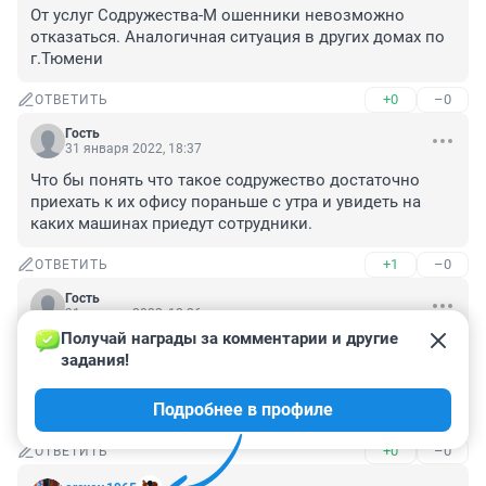
От услуг Содружества-М ошенники невозможно 
отказаться. Аналогичная ситуация в других домах по 
г.Тюмени
+0
–0
ОТВЕТИТЬ
Гость
31 января 2022, 18:37
Что бы понять что такое содружество достаточно 
приехать к их офису пораньше с утра и увидеть на 
каких машинах приедут сотрудники.
+1
–0
ОТВЕТИТЬ
Гость
31 января 2022, 12:26
Получай награды за комментарии и другие 
У нас надо вводить для людей не только обучение 
задания!
финансовой грамотности.

 Но и обучение жилищно-бытовому управлению и 
Подробнее в профиле
расходам
+0
–0
ОТВЕТИТЬ