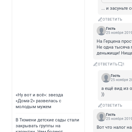
... и засуньте 
ОТВЕТИТЬ
Гость
25 ноября 2019
На Герцена прос
Не одна тысяча 
деньжищи! Нище
ОТВЕТИТЬ
1
Гость
25 ноября 20
а ещё вид из 
))
«Ну вот и всё»: звезда
«Дома-2» развелась с
ОТВЕТИТЬ
молодым мужем
Гость
25 ноября 2019
В Тюмени детские сады стали
закрывать группы на
Вот что налог н
карантин. Чем болеют