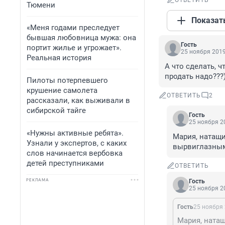
ОТВЕТИТЬ
Тюмени
Показат
«Меня годами преследует
бывшая любовница мужа: она
Гость
портит жилье и угрожает».
25 ноября 2019
Реальная история
А что сделать, 
продать надо???)
Пилоты потерпевшего
крушение самолета
ОТВЕТИТЬ
2
рассказали, как выживали в
сибирской тайге
Гость
25 ноября 20
«Нужны активные ребята».
Мария, натащи
Узнали у экспертов, с каких
вырвиглазным
слов начинается вербовка
детей преступниками
ОТВЕТИТЬ
РЕКЛАМА
Гость
25 ноября 20
Гость
25 ноября 