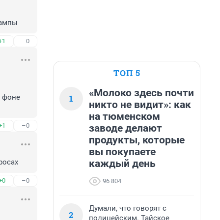
тампы
+1
–0
ТОП 5
«Молоко здесь почти
1
 фоне 
никто не видит»: как
на тюменском
+1
–0
заводе делают
продукты, которые
вы покупаете
каждый день
росах
+0
–0
96 804
Думали, что говорят с
2
полицейским. Тайское