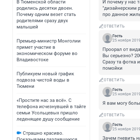
В Тюменской области
И почему у нас 
родились десятки двоен.
"дизайнерским р
Почему одним везет стать
про данное жил
родителями сразу двух
малышей
ОТВЕТИТЬ
Гость
Премьер‑министр Монголии
25 ноября 2019
примет участие в
Проорал от вида 
экономическом форуме во
Вы серьезно? 200
Владивостоке
Сразу та фотка 
помойки
Публикуем новый график
подвоза чистой воды в
ОТВЕТИТЬ
Тюмени
Гость
25 ноября 2019
«Простите нас за всё». С
Я вам могу боль
телефона исчезнувшей в тайге
семьи Усольцевых пришло
ОТВЕТИТЬ
леденящее душу сообщение
Гость
25 ноября 2019
Страшно красиво.
Зачем гневить н
Показываем разлившуюся