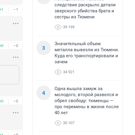
следствие раскрыло детали
+1
–1
зверского убийства брата и
сестры из Тюмени
39 199
Значительный объем
+0
–0
3
металла вывезли из Тюмени.
Куда его транспортировали и
зачем
34 521
Одна вышла замуж за
4
молодого, второй развелся и
обрел свободу: тюменцы —
+0
–0
про перемены в жизни после
40 лет
30 107
+1
–0