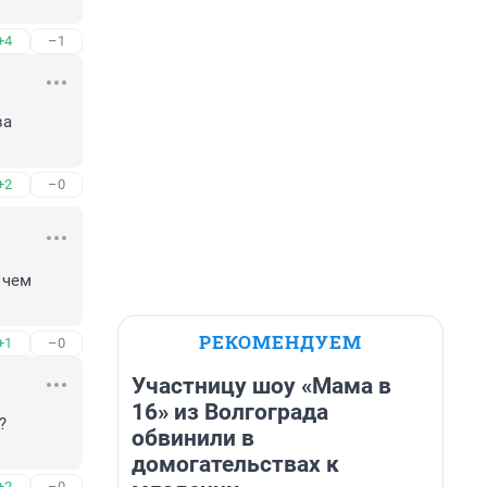
+4
–1
а 
+2
–0
чем 
РЕКОМЕНДУЕМ
+1
–0
Участницу шоу «Мама в
16» из Волгограда
 
обвинили в
домогательствах к
+2
–0