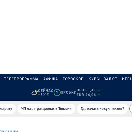
ТЕЛЕПРОГРАММА
АФИША
ГОРОСКОП
КУРСЫ ВАЛЮТ
ИГР
USD 81,41
СЕЙЧАС
1
ПРОБКИ
+15°C
EUR 94,06
на реку
ЧП на аттракционах в Тюмени
Где начать новую жизнь?