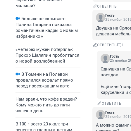
малыши?
ОТВЕТИТЬ
Гость
Больше не скрывает:
25 ноября 2019
Полина Гагарина показала
Двушка на Орловс
романтичные кадры с новым
дешевая мебель 
избранником
ОТВЕТИТЬ
1
«Четырех мужей потеряла»:
Прохор Шаляпин проболтался
Гость
о новой возлюбленной
25 ноября 20
Однушка на Ор
В Тюмени на Полевой
поездов.

провалился асфальт прямо
перед проезжавшим авто
Ещё мне "понр
карусельки и 
Нам врали, что кофе вреден?
ОТВЕТИТЬ
Кому можно пить до пяти
чашек в день
Гость
25 ноября 2019
В 100 г всего 23 ккал: три
А можно фамилии 
рецепта с главным летним