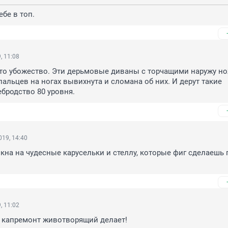
себе в топ.
, 11:08
то убожество. Эти дерьмовые диваны с торчащими наружу но
пальцев на ногах вывихнута и сломана об них. И дерут такие 
бродство 80 уровня.
19, 14:40
окна на чудесные карусельки и стеллу, которые фиг сделаешь 
, 11:02
а капремонт животворящий делает!