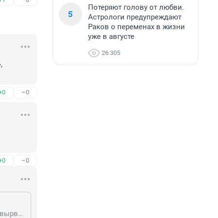
Потеряют голову от любви.
5
Астрологи предупреждают
Раков о переменах в жизни
уже в августе
26 305
 
+0
–0
+0
–0
Мария, натащите мебели с помойки, сделайте самый бюджетный ремонт с вырвиглазными обоями. Сделайте фото и унесите в Етажи