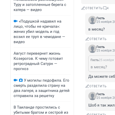
Туру и затопленные берега с
ОТВЕТИТЬ
4
катера — видео
Гость
«Подушкой надавил на
25 ноября 20
лицо, чтобы не кричала»:
в месяц?
жених убил модель и год
возил ее труп в чемодане —
ОТВЕТИТЬ
видео
Гость
25 ноября 20
Август перевернет жизнь
Козерогов. К чему готовит
Гость
25 ноября 
ретроградный Сатурн —
в месяц?
прогноз
Да можете себ
У могилы педофила. Его
смерть разделила страну на
ОТВЕТИТЬ
два лагеря, а защитника детей
Гость
отправила за решетку
25 ноября 20
Шоб я так жил
В Таиланде простились с
убитыми братом и сестрой из