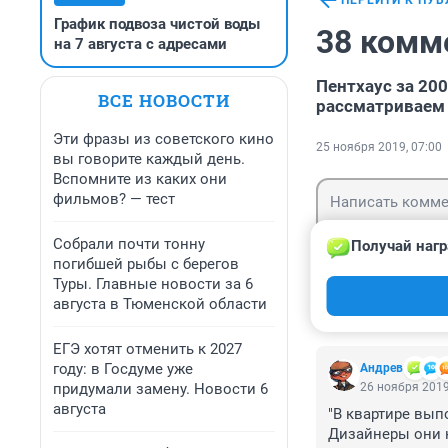
ПЕРЕЙТИ К ПУ
График подвоза чистой воды
38 комм
на 7 августа с адресами
Пентхаус за 200
ВСЕ НОВОСТИ
рассматриваем
Эти фразы из советского кино
25 ноября 2019, 07:00
вы говорите каждый день.
Вспомните из каких они
фильмов? — тест
Собрали почти тонну
Получай нагр
погибшей рыбы с берегов
Туры. Главные новости за 6
Гость
Войти
августа в Тюменской области
ЕГЭ хотят отменить к 2027
году: в Госдуме уже
Андрев
придумали замену. Новости 6
26 ноября 2019
августа
"В квартире выпо
Дизайнеры они к