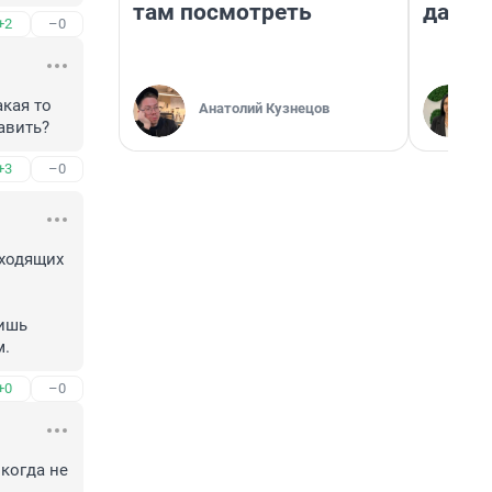
там посмотреть
даже 
+2
–0
кая то 
Анатолий Кузнецов
авить?
+3
–0
ходящих 
ишь 
м.
+0
–0
когда не 