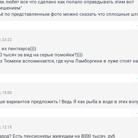
так любят все что сделано как попало оправдывать этим вот 
ешением" 

ьё по представленным фото можно сказать что сплошные ш
, 23:22
из пентхауса))))

 тысяч за вид на серые помойки?))))

из Тюмени вспоминается, где куча Ламборгини в луже стоят на
, 15:00
ше вариантов предложить ! Ведь Я как рыба в воде в этих воп
, 12:15
арод? Есть пенсионеры живущим на 8000 тысяч. руб