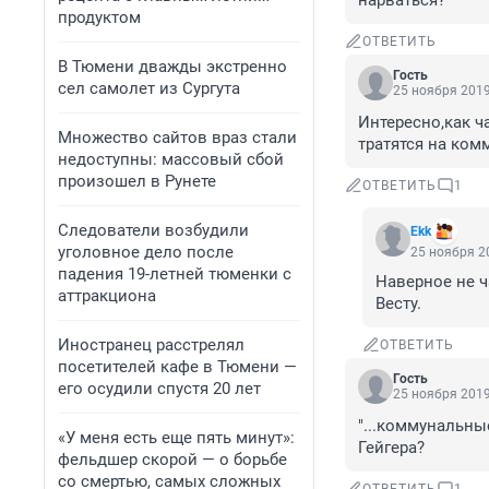
нарваться?
продуктом
ОТВЕТИТЬ
В Тюмени дважды экстренно
Гость
сел самолет из Сургута
25 ноября 2019
Интересно,как ч
Множество сайтов враз стали
тратятся на ком
недоступны: массовый сбой
произошел в Рунете
ОТВЕТИТЬ
1
Следователи возбудили
Ekk
уголовное дело после
25 ноября 20
падения 19-летней тюменки с
Наверное не ча
аттракциона
Весту.
Иностранец расстрелял
ОТВЕТИТЬ
посетителей кафе в Тюмени —
Гость
его осудили спустя 20 лет
25 ноября 2019
"...коммунальные
«У меня есть еще пять минут»:
Гейгера?
фельдшер скорой — о борьбе
со смертью, самых сложных