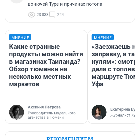
вонючей Туре и причинах потопа
23 833
224
МНЕНИЕ
МНЕНИЕ
Какие странные
«Заезжаешь на
продукты можно найти
заправку, а там
в магазинах Таиланда?
нулям»: смотри
Обзор тюменки на
дела с топливо
несколько местных
маршруте Тюм
маркетов
Уфа
Аксиния Петрова
Екатерина Бур
Руководитель модельного
Журналист 72.R
агентства в Тюмени
РЕКОМЕНДУЕМ