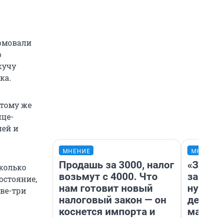
урмовали
о
кучу
ка.
 тому же
ице-
ней и
МНЕНИЕ
МНЕНИ
Продашь за 3000, налог
«Заез
сколько
возьмут с 4000. Что
заправ
остояние,
нам готовит новый
нулям
ве-три
налоговый закон — он
дела 
коснется импорта и
маршр