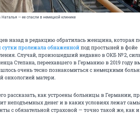
 Наталья — ее спасли в немецкой клинике
цев назад в редакцию обратилась женщина, которая п
 сутки пролежала обнаженной
под простыней в фойе
ления. Случай, произошедший недавно в ОКБ № 2, сил
нца Степана, переехавшего в Германию в 2019 году вм
ишлось очень тесно познакомиться с немецкими боль
ей онкологией матери.
го рассказать, как устроены больницы в Германии, пр
оит неподъемных денег и в каких условиях лежат сам
ты с обязательной страховой — точно такой же, как и