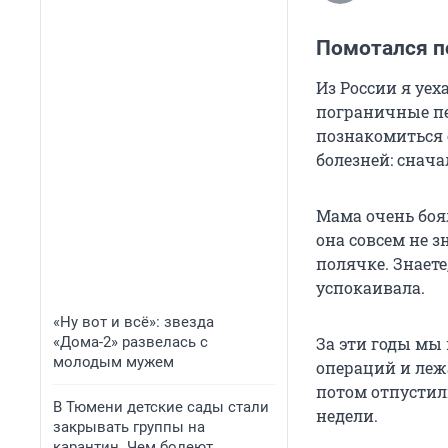
Помотался п
Из России я уех
пограничные пе
познакомиться 
болезней: снача
Мама очень боя
она совсем не з
полячке. Знаете
успокаивала.
«Ну вот и всё»: звезда
«Дома-2» развелась с
За эти годы мы
молодым мужем
операций и леж
потом отпустил
В Тюмени детские сады стали
недели.
закрывать группы на
карантин. Чем болеют