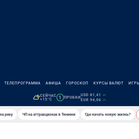
ТЕЛЕПРОГРАММА
АФИША
ГОРОСКОП
КУРСЫ ВАЛЮТ
ИГР
USD 81,41
СЕЙЧАС
1
ПРОБКИ
+15°C
EUR 94,06
на реку
ЧП на аттракционах в Тюмени
Где начать новую жизнь?