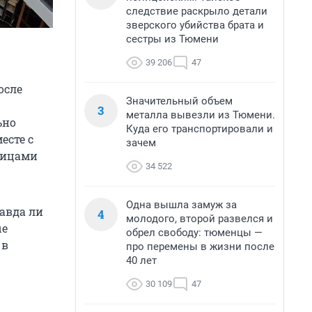
следствие раскрыло детали
зверского убийства брата и
сестры из Тюмени
39 206
47
осле
Значительный объем
3
металла вывезли из Тюмени.
ьно
Куда его транспортировали и
есте с
зачем
ницами
34 522
Одна вышла замуж за
авда ли
4
молодого, второй развелся и
ые
обрел свободу: тюменцы —
 в
про перемены в жизни после
40 лет
30 109
47