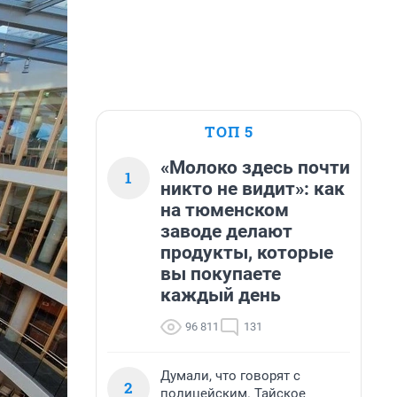
ТОП 5
«Молоко здесь почти
1
никто не видит»: как
на тюменском
заводе делают
продукты, которые
вы покупаете
каждый день
96 811
131
Думали, что говорят с
2
полицейским. Тайское