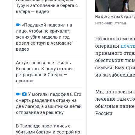
Туру и затопленные берега с
катера — видео
На фото мама Степана
Источник: 
Степан
«Подушкой надавил на
лицо, чтобы не кричала»:
жених убил модель и год
Несколько меся
возил ее труп в чемодане —
операции
почти
видео
приемного отде
обеспокоил тюме
Август перевернет жизнь
семьей. Ему пр
Козерогов. К чему готовит
из-за заболевш
ретроградный Сатурн —
прогноз
Мы попросили е
У могилы педофила. Его
лечение там ст
смерть разделила страну на
обычные пациен
два лагеря, а защитника детей
отправила за решетку
России.
В Таиланде простились с
убитыми братом и сестрой из