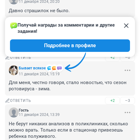
11 декабря 2024, 20:20
Давно страшилок не было.
+0
–0
ОТВЕТИТЬ
Получай награды за комментарии и другие 
задания!
Гость
11 декабря 2024, 16:57
Подробнее в профиле
Хватит писать ерунду !
+2
–0
ОТВЕТИТЬ
Бывает всякое
11 декабря 2024, 15:19
Для меня, честно говоря, стало новостью, что сезон 
ротовируса - зима.
+2
–3
ОТВЕТИТЬ
Гость
11 декабря 2024, 13:39
Не берут никаких анализов в поликлиниках, сколько 
можно врать. Только если в стационар привезешь 
ребенка полуживого.