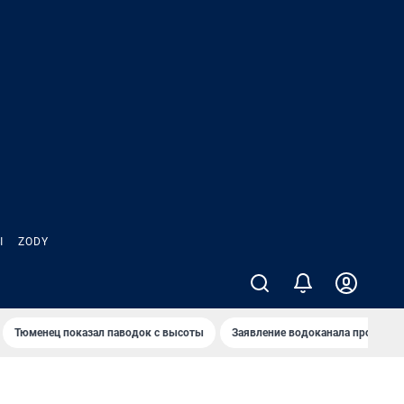
Ы
ZODY
Тюменец показал паводок с высоты
Заявление водоканала про запа