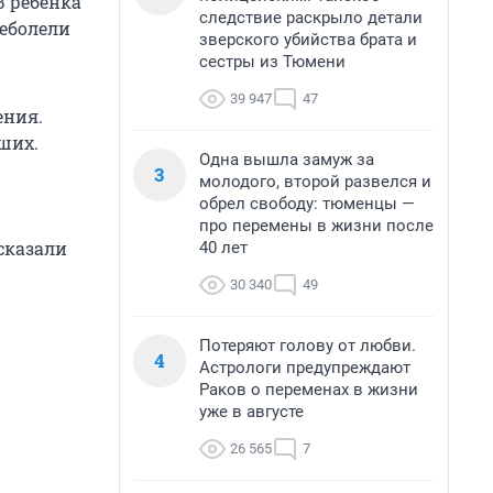
 ребенка
следствие раскрыло детали
реболели
зверского убийства брата и
сестры из Тюмени
39 947
47
ения.
ших.
Одна вышла замуж за
3
молодого, второй развелся и
обрел свободу: тюменцы —
про перемены в жизни после
сказали
40 лет
30 340
49
Потеряют голову от любви.
4
Астрологи предупреждают
Раков о переменах в жизни
уже в августе
26 565
7