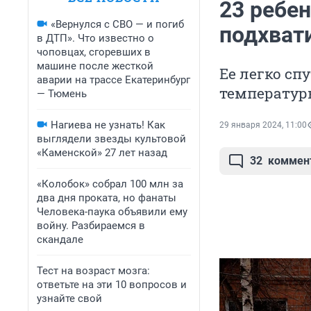
23 ребе
«Вернулся с СВО — и погиб
подхват
в ДТП». Что известно о
чоповцах, сгоревших в
машине после жесткой
Ее легко сп
аварии на трассе Екатеринбург
температур
— Тюмень
Нагиева не узнать! Как
29 января 2024, 11:00
выглядели звезды культовой
«Каменской» 27 лет назад
32
коммен
«Колобок» собрал 100 млн за
два дня проката, но фанаты
Человека-паука объявили ему
войну. Разбираемся в
скандале
Тест на возраст мозга:
ответьте на эти 10 вопросов и
узнайте свой