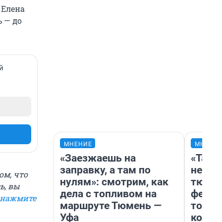
. Елена
 — до
й
МНЕНИЕ
МНЕНИ
«Заезжаешь на
«Тако
заправку, а там по
не вид
ом, что
нулям»: смотрим, как
тюмен
ь, вы
дела с топливом на
фести
нажмите
маршруте Тюмень —
топли
Уфа
колон