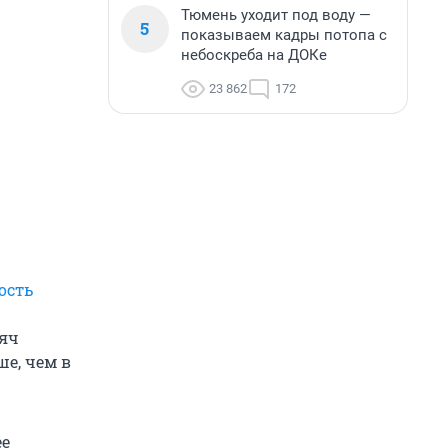
Тюмень уходит под воду —
5
показываем кадры потопа с
небоскреба на ДОКе
23 862
172
ость
сяч
ше, чем в
ее