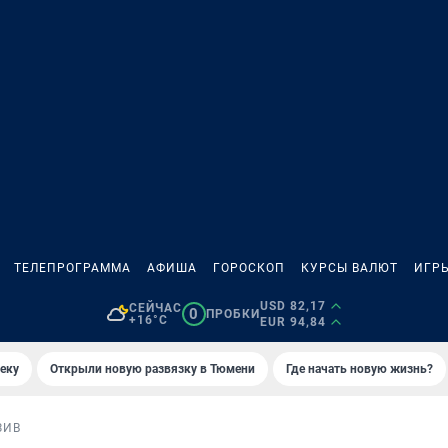
ТЕЛЕПРОГРАММА
АФИША
ГОРОСКОП
КУРСЫ ВАЛЮТ
ИГР
USD 82,17
СЕЙЧАС
0
ПРОБКИ
+16°C
EUR 94,84
еку
Открыли новую развязку в Тюмени
Где начать новую жизнь?
ЗИВ