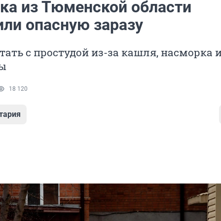
нка из Тюменской области
или опасную заразу
утать с простудой из-за кашля, насморка 
ы
18 120
тария