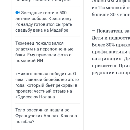
Опасным инфекц
из Тюменской о
Звездные гости в 500-
больше 30 чело
летнем соборе: Криштиану
Роналду готовится сыграть
свадьбу века на Мадейре
— Показатель за
Дети и подростк
Тюменец пожаловался
Более 80% прих
властям на переполненные
профилактики з
баки. Ему прислали фото с
вакцинация. Де
пометкой ИИ
привитых. Прив
редакции санвр
«Никого нельзя победить». О
чем главный блокбастер этого
года, который бьет рекорды в
прокате: честный отзыв на
«Одиссею» Нолана
Тело россиянки нашли во
Французских Альпах. Как она
погибла?