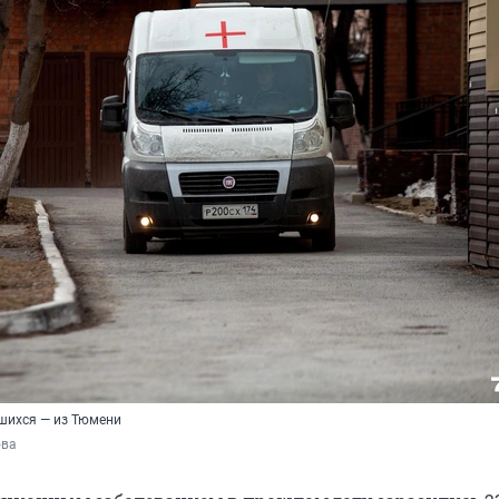
шихся — из Тюмени
ова