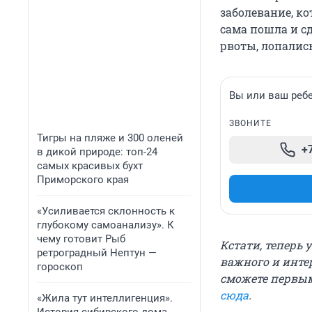
заболевание, ко
сама пошла и с
рвоты, лопались
Вы или ваш реб
ЗВОНИТЕ
Тигры на пляже и 300 оленей
+
в дикой природе: топ-24
самых красивых бухт
Приморского края
«Усиливается склонность к
глубокому самоанализу». К
чему готовит Рыб
Кстати, теперь 
ретроградный Нептун —
важного и инте
гороскоп
сможете первым
сюда
.
«Жила тут интеллигенция».