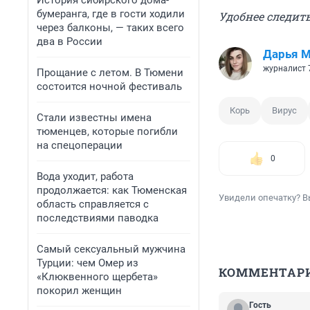
История сибирского дома-
бумеранга, где в гости ходили
Удобнее следить
через балконы, — таких всего
два в России
Дарья М
журналист 
Прощание с летом. В Тюмени
состоится ночной фестиваль
Корь
Вирус
Стали известны имена
тюменцев, которые погибли
на спецоперации
0
Вода уходит, работа
продолжается: как Тюменская
Увидели опечатку? В
область справляется с
последствиями паводка
Самый сексуальный мужчина
Турции: чем Омер из
КОММЕНТАР
«Клюквенного щербета»
покорил женщин
Гость