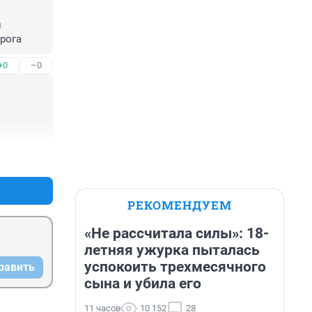
 
рога
+0
–0
+1
–0
РЕКОМЕНДУЕМ
«Не рассчитала силы»: 18-
летняя ужурка пыталась
успокоить трехмесячного
равить
сына и убила его
11 часов
10 152
28