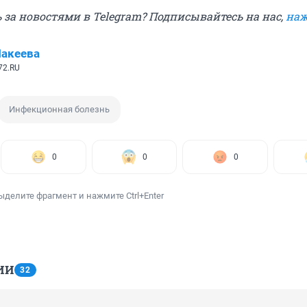
 за новостями в Telegram? Подписывайтесь на нас,
наж
акеева
72.RU
Инфекционная болезнь
0
0
0
ыделите фрагмент и нажмите Ctrl+Enter
ИИ
32