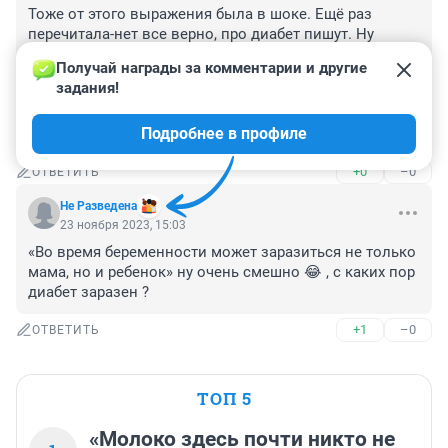
Тоже от этого выражения была в шоке. Ещё раз 
перечитала-нет все верно, про диабет пишут. Ну 
значит заразен раз так журналисты говорят.... надо 
Получай награды за комментарии и другие 
носить маску теперь ещё и чтоб сахарным диабетом 
задания!
не заразиться. Уважаемые писатели, прежде чем 
смешить народ, читайте энциклопедию 
Подробнее в профиле
медицинскую....
+0
–0
ОТВЕТИТЬ
Не Разведена
23 ноября 2023, 15:03
«Во время беременности может заразиться не только 
мама, но и ребенок» ну очень смешно 😂 , с каких пор 
диабет заразен ?
+1
–0
ОТВЕТИТЬ
ТОП 5
«Молоко здесь почти никто не