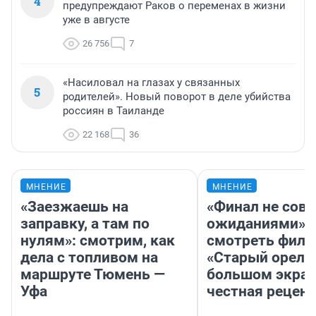
4
предупреждают Раков о переменах в жизни
уже в августе
26 756
7
«Насиловал на глазах у связанных
5
родителей». Новый поворот в деле убийства
россиян в Таиланде
22 168
36
МНЕНИЕ
МНЕНИЕ
«Заезжаешь на
«Финал не совп
заправку, а там по
ожиданиями»: 
нулям»: смотрим, как
смотреть фил
дела с топливом на
«Старый орел» 
маршруте Тюмень —
большом экран
Уфа
честная рецен