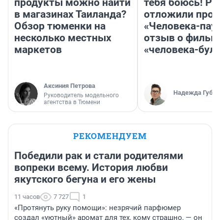
продукты можно найти
тебя боюсь! Ра
в магазинах Таиланда?
отложили прок
Обзор тюменки на
«Человека-пау
несколько местных
отзыв о фильм
маркетов
«человека-бул
Аксиния Петрова
Надежда Губар
Руководитель модельного
агентства в Тюмени
РЕКОМЕНДУЕМ
Победили рак и стали родителями
вопреки всему. История любви
якутского бегуна и его жены
11 часов
7 727
1
«Протянуть руку помощи»: незрячий парфюмер
создал «уютный» аромат для тех, кому страшно, — он