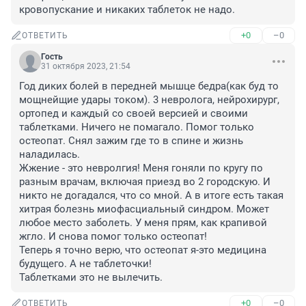
кровопускание и никаких таблеток не надо.
+0
–0
ОТВЕТИТЬ
Гость
31 октября 2023, 21:54
Год диких болей в передней мышце бедра(как буд то 
мощнейщие удары током). 3 невролога, нейрохирург, 
ортопед и каждый со своей версией и своими 
таблетками. Ничего не помагало. Помог только 
остеопат. Снял зажим где то в спине и жизнь 
наладилась.

Жжение - это невролгия! Меня гоняли по кругу по 
разным врачам, включая приезд во 2 городскую. И 
никто не догадался, что со мной. А в итоге есть такая 
хитрая болезнь миофасциальный синдром. Может 
любое место заболеть. У меня прям, как крапивой 
жгло. И снова помог только остеопат! 

Теперь я точно верю, что остеопат я-это медицина 
будущего. А не таблеточки! 

Таблетками это не вылечить.
+0
–0
ОТВЕТИТЬ