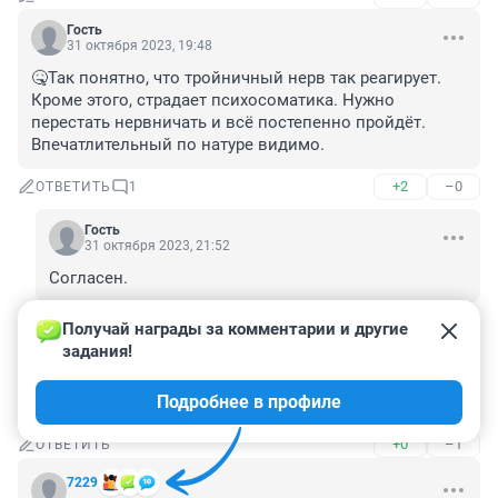
Гость
31 октября 2023, 19:48
🤒Так понятно, что тройничный нерв так реагирует. 
Кроме этого, страдает психосоматика. Нужно 
перестать нервничать и всё постепенно пройдёт. 
Впечатлительный по натуре видимо.
+2
–0
ОТВЕТИТЬ
1
Гость
31 октября 2023, 21:52
Согласен.
+0
–0
ОТВЕТИТЬ
Получай награды за комментарии и другие 
задания!
Гость
31 октября 2023, 19:41
Подробнее в профиле
К ревматологу- системная склеродермия
+0
–1
ОТВЕТИТЬ
7229