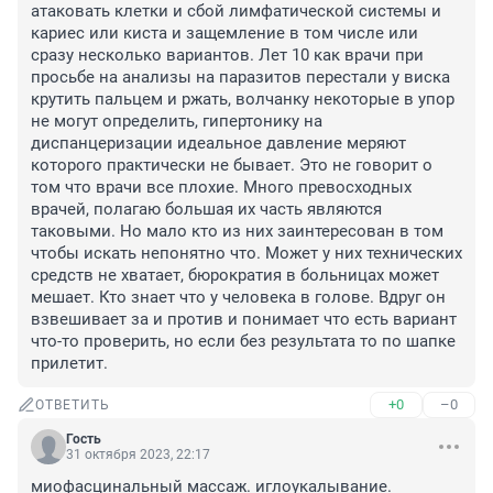
атаковать клетки и сбой лимфатической системы и 
кариес или киста и защемление в том числе или 
сразу несколько вариантов. Лет 10 как врачи при 
просьбе на анализы на паразитов перестали у виска 
крутить пальцем и ржать, волчанку некоторые в упор 
не могут определить, гипертонику на 
диспанцеризации идеальное давление меряют 
которого практически не бывает. Это не говорит о 
том что врачи все плохие. Много превосходных 
врачей, полагаю большая их часть являются 
таковыми. Но мало кто из них заинтересован в том 
чтобы искать непонятно что. Может у них технических 
средств не хватает, бюрократия в больницах может 
мешает. Кто знает что у человека в голове. Вдруг он 
взвешивает за и против и понимает что есть вариант 
что-то проверить, но если без результата то по шапке 
прилетит.
+0
–0
ОТВЕТИТЬ
Гость
31 октября 2023, 22:17
миофасцинальный массаж. иглоукалывание. 