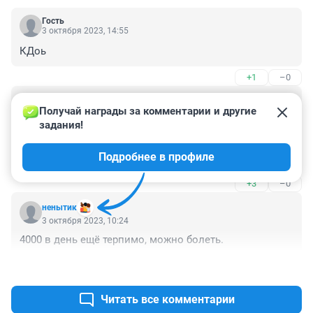
Гость
3 октября 2023, 14:55
КДоь
+1
–0
Гость
3 октября 2023, 11:10
Получай награды за комментарии и другие 
задания!
Постоянно теряю по больничному, поэтому хожу на 
него в самых крайних случаях. Хорошо что удаленка 
Подробнее в профиле
научила всех работать на дому)
+3
–0
ненытик
3 октября 2023, 10:24
4000 в день ещё терпимо, можно болеть.
+0
–2
Читать все комментарии