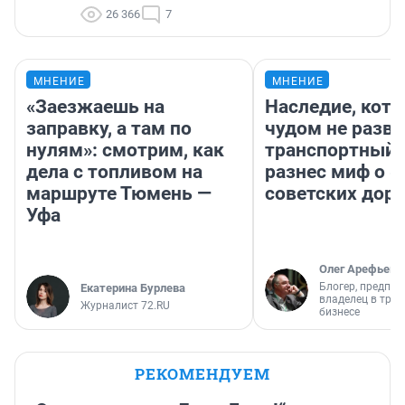
26 366
7
МНЕНИЕ
МНЕНИЕ
«Заезжаешь на
Наследие, кото
заправку, а там по
чудом не разва
нулям»: смотрим, как
транспортный 
дела с топливом на
разнес миф о 
маршруте Тюмень —
советских доро
Уфа
Олег Арефьев
Блогер, предпри
Екатерина Бурлева
владелец в тра
Журналист 72.RU
бизнесе
РЕКОМЕНДУЕМ