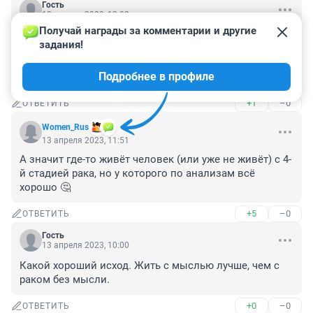
Гость
13 апреля 2023, 12:02
Получай награды за комментарии и другие 
Мне в г. ТЮМЕНЬ роддоме 2 сообщили после родов, 
задания!
что я якобы болею сифилисом. Потом выяснилось 
перепутали меня с однофамильцей. Поэтому 
Подробнее в профиле
безолаберности наших врачей я уже не удивляюсь.
+1
–0
ОТВЕТИТЬ
Women_Rus
13 апреля 2023, 11:51
А значит где-то живёт человек (или уже не живёт) с 4-
й стадией рака, но у которого по анализам всё 
хорошо 🤔
+5
–0
ОТВЕТИТЬ
Гость
13 апреля 2023, 10:00
Какой хороший исход. Жить с мыслью лучше, чем с 
раком без мысли.
+0
–0
ОТВЕТИТЬ