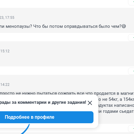
3, 17:55
ли менопаузы? Что бы потом оправдываться было чем?😅
 15:12
 14:22
 просто не нужно пытаться сожрать все что продается в магнит
в телегами вывозят, а потом ой у меня что то не 54кг, а 154кг.
рады за комментарии и другие задания!
 чего бы это? Жрать меньше надо! на всех продуктах написано
орий потребность организма 2000 в сутки, если годами сьедать
Подробнее в профиле
спи ешь пей и великий нехочуха