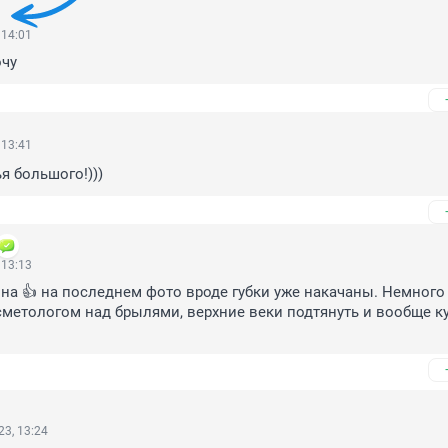
 14:01
очу
 13:41
я большого!)))
 13:13
а 👍 на последнем фото вроде губки уже накачаны. Немного 
сметологом над брылями, верхние веки подтянуть и вообще ку
3, 13:24