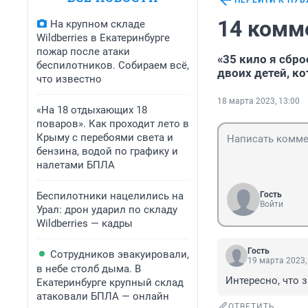
ПЕРЕЙТИ К ПУ
14 комм
На крупном складе
Wildberries в Екатеринбурге
пожар после атаки
«35 кило я сбр
беспилотников. Собираем всё,
двоих детей, ко
что известно
18 марта 2023, 13:00
«На 18 отдыхающих 18
поваров». Как проходит лето в
Крыму с перебоями света и
бензина, водой по графику и
налетами БПЛА
Беспилотники нацелились на
Гость
Войти
Урал: дрон ударил по складу
Wildberries — кадры
Гость
Сотрудников эвакуировали,
19 марта 2023,
в небе столб дыма. В
Интересно, что 
Екатеринбурге крупный склад
атаковали БПЛА — онлайн
ОТВЕТИТЬ