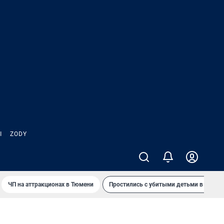
Ы
ZODY
ЧП на аттракционах в Тюмени
Простились с убитыми детьми в Таила