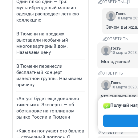
Один плюс один — три:
ОТВЕТИТЬ
1
мультибрендовый магазин
одежды распродает летнюю
Гость
18 марта 202
коллекцию
Зачем вы жда
В Тюмени на продажу
ОТВЕТИТЬ
выставили необычный
многоквартирный дом.
Гость
Называем цену
18 марта 2023,
Молодчинка!
В Тюмени перенесли
бесплатный концерт
ОТВЕТИТЬ
известной группы. Называем
Гость
причину
18 марта 2023,
что снизить вес
«Август будет еще довольно
сами из магазино
тяжелым». Эксперты — об
Получай наг
действительно с
обстановке на топливном
сколько там кал
рынке России и Тюмени
8000 получится 
«Как они получают сто баллов
ОТВЕТИТЬ
— серьезный вопрос». О