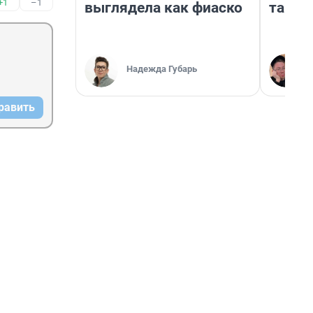
+1
–1
выглядела как фиаско
там п
Надежда Губарь
равить