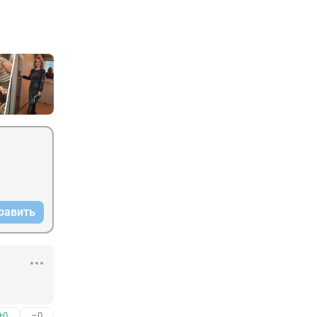
равить
+0
–0