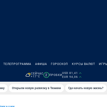
ТЕЛЕПРОГРАММА
АФИША
ГОРОСКОП
КУРСЫ ВАЛЮТ
ИГР
USD 81,41
СЕЙЧАС
2
ПРОБКИ
+17°C
EUR 94,06
еку
Открыли новую развязку в Тюмени
Где начать новую жизнь?