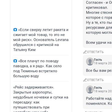
Согласен - и 
критиковал.

Многие стесня
которое с гор
Ну а те, кто 
ресурсами для
«Если сверху летит ракета и
которую могли
сжигает мой товар, то это не
мой риск». Основатель Levrana
Всем удачи на 
обрушился с критикой на
Татьяну Ким
ОТВЕТИТЬ
Гость
«Все плачут по поводу
18 марта 202
паводка, а я рад». Как село
Все бы вам рез
под Тюменью встретило
большую воду
ОТВЕТИТЬ
«Рейс задерживается».
Гость
18 марта 202
Закрытые аэропорты,
неудобные ночевки и сутки на
Работайте над
пересадку: как
поменялся. Ко
путешествовать при