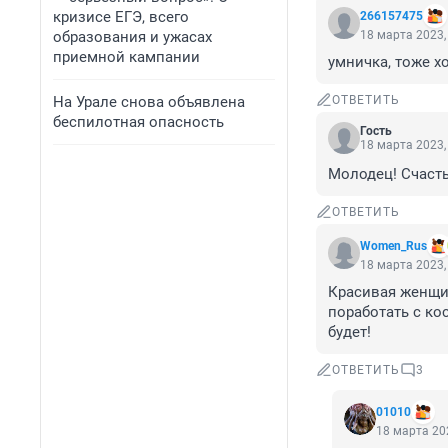
кризисе ЕГЭ, всего
266157475
образования и ужасах
18 марта 2023,
приемной кампании
умничка, тоже х
На Урале снова объявлена
ОТВЕТИТЬ
беспилотная опасность
Гость
18 марта 2023,
Молодец! Счасть
ОТВЕТИТЬ
Women_Rus
18 марта 2023,
Красивая женщин
поработать с ко
будет!
ОТВЕТИТЬ
3
01010
18 марта 202