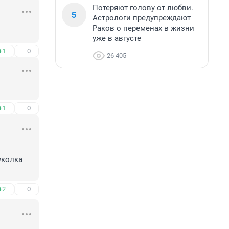
Потеряют голову от любви.
5
Астрологи предупреждают
Раков о переменах в жизни
уже в августе
+1
–0
26 405
+1
–0
колка 
+2
–0