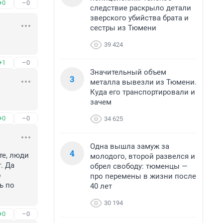
+0
–0
следствие раскрыло детали
зверского убийства брата и
сестры из Тюмени
39 424
+1
–0
Значительный объем
3
металла вывезли из Тюмени.
Куда его транспортировали и
зачем
+0
–0
34 625
Одна вышла замуж за
4
е, люди 
молодого, второй развелся и
 Да 
обрел свободу: тюменцы —
 
про перемены в жизни после
 по 
40 лет
30 194
+0
–0