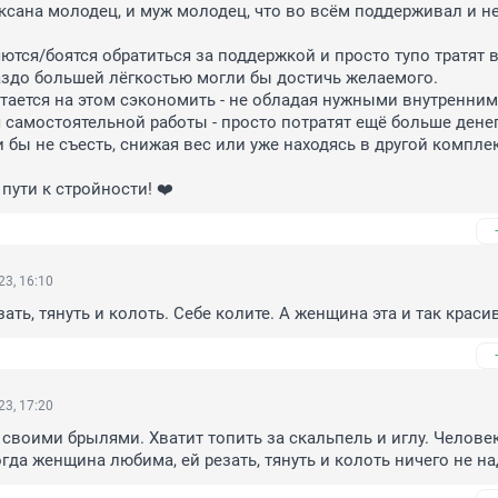
Оксана молодец, и муж молодец, что во всём поддерживал и не
ются/боятся обратиться за поддержкой и просто тупо тратят вр
аздо большей лёгкостью могли бы достичь желаемого.

пытается на этом сэкономить - не обладая нужными внутренним
 самостоятельной работы - просто потратят ещё больше денег 
 бы не съесть, снижая вес или уже находясь в другой комплек
пути к стройности! ❤️
3, 16:10
ать, тянуть и колоть. Себе колите. А женщина эта и так краси
3, 17:20
 своими брылями. Хватит топить за скальпель и иглу. Человек 
гда женщина любима, ей резать, тянуть и колоть ничего не на