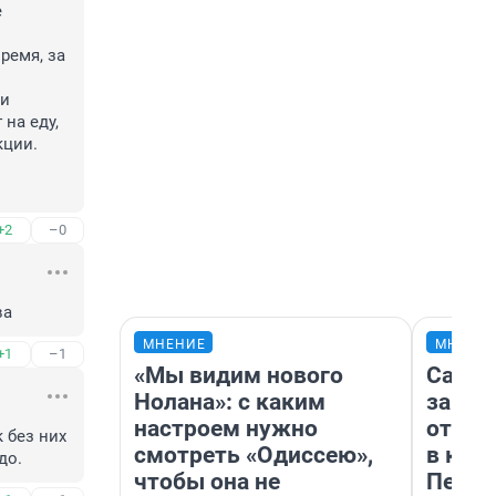
 
емя, за 
и 
на еду, 
ции. 

+2
–0
ва
МНЕНИЕ
МНЕНИ
+1
–1
«Мы видим нового
Самая
Нолана»: с каким
загра
настроем нужно
отпра
без них 
смотреть «Одиссею»,
в каз
до.
чтобы она не
Петро