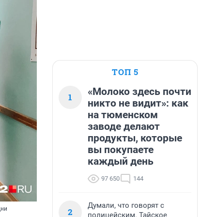
ТОП 5
«Молоко здесь почти
1
никто не видит»: как
на тюменском
заводе делают
продукты, которые
вы покупаете
каждый день
97 650
144
Думали, что говорят с
дни
2
полицейским. Тайское