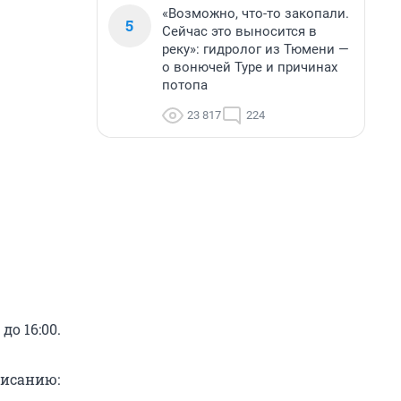
«Возможно, что-то закопали.
5
Сейчас это выносится в
реку»: гидролог из Тюмени —
о вонючей Туре и причинах
потопа
23 817
224
о 16:00.
писанию: