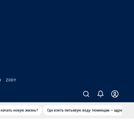
Ы
ZODY
 начать новую жизнь?
Где взять питьевую воду тюменцам — адреса