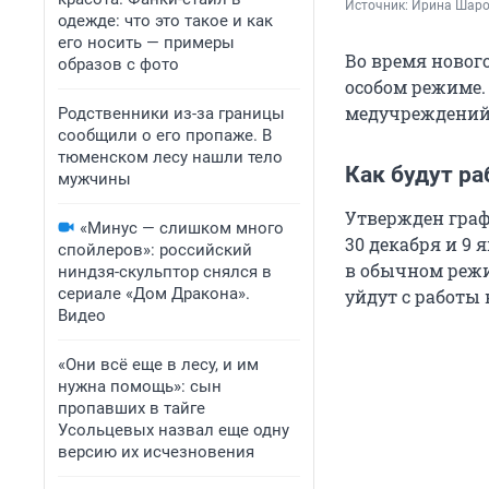
Источник: 
Ирина Шар
одежде: что это такое и как
его носить — примеры
Во время новог
образов с фото
особом режиме.
медучреждений
Родственники из-за границы
сообщили о его пропаже. В
тюменском лесу нашли тело
Как будут р
мужчины
Утвержден граф
«Минус — слишком много
30 декабря и 9
спойлеров»: российский
в обычном режи
ниндзя-скульптор снялся в
сериале «Дом Дракона».
уйдут с работы 
Видео
«Они всё еще в лесу, и им
нужна помощь»: сын
пропавших в тайге
Усольцевых назвал еще одну
версию их исчезновения