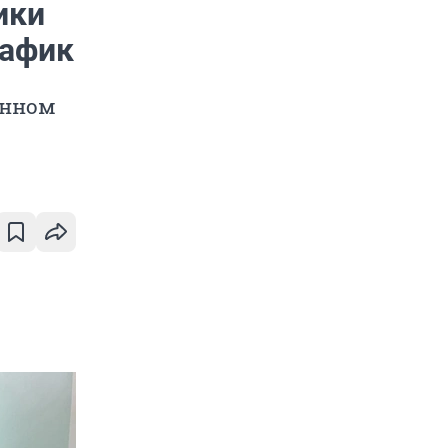
ики
рафик
енном