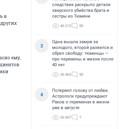
следствие раскрыло детали
зверского убийства брата и
ь в
сестры из Тюмени
 других
40 215
50
Одна вышла замуж за
3
молодого, второй развелся и
обрел свободу: тюменцы —
сно ему,
про перемены в жизни после
ациентов
40 лет
дики
30 463
50
Потеряют голову от любви.
4
Астрологи предупреждают
Раков о переменах в жизни
уже в августе
26 697
7