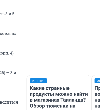
ь 3 и 5
оется на
орп. 4)
6) — 3 и
МНЕНИЕ
МНЕНИ
Какие странные
Прода
продукты можно найти
возьм
в магазинах Таиланда?
нам г
оводиться
Обзор тюменки на
налог