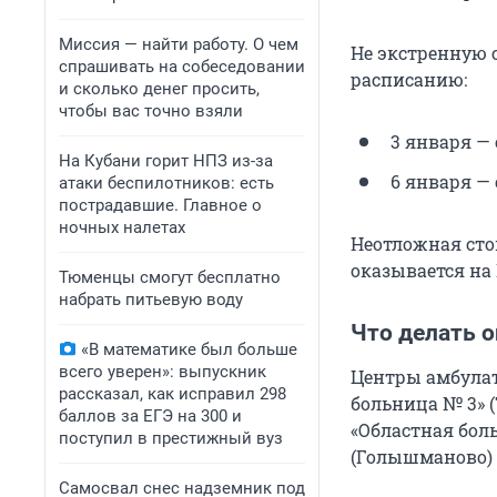
Миссия — найти работу. О чем
Не экстренную 
спрашивать на собеседовании
расписанию:
и сколько денег просить,
чтобы вас точно взяли
3 января — с
На Кубани горит НПЗ из-за
6 января — с
атаки беспилотников: есть
пострадавшие. Главное о
ночных налетах
Неотложная сто
оказывается на 
Тюменцы смогут бесплатно
набрать питьевую воду
Что делать 
«В математике был больше
всего уверен»: выпускник
Центры амбулат
рассказал, как исправил 298
больница № 3» (
баллов за ЕГЭ на 300 и
«Областная боль
поступил в престижный вуз
(Голышманово) бу
Самосвал снес надземник под