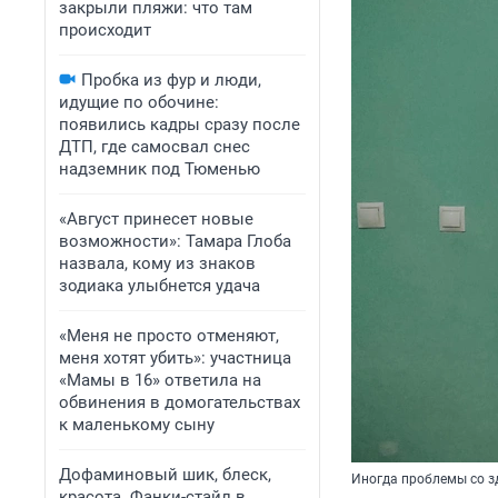
закрыли пляжи: что там
происходит
Пробка из фур и люди,
идущие по обочине:
появились кадры сразу после
ДТП, где самосвал снес
надземник под Тюменью
«Август принесет новые
возможности»: Тамара Глоба
назвала, кому из знаков
зодиака улыбнется удача
«Меня не просто отменяют,
меня хотят убить»: участница
«Мамы в 16» ответила на
обвинения в домогательствах
к маленькому сыну
Дофаминовый шик, блеск,
Иногда проблемы со з
красота. Фанки-стайл в