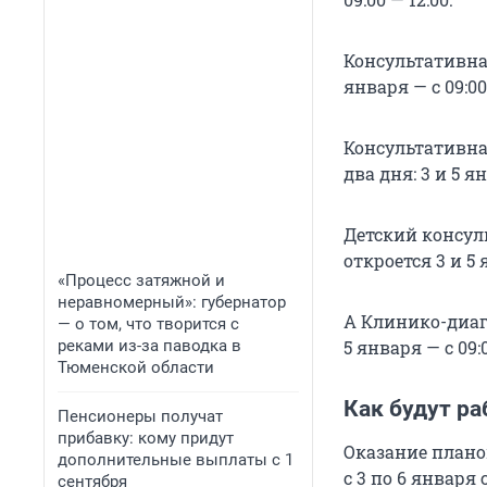
Консультативная
января — с 09:00 
Консультативна
два дня: 3 и 5 ян
Детский консуль
откроется 3 и 5 я
«Процесс затяжной и
неравномерный»: губернатор
А Клинико-диагн
— о том, что творится с
реками из-за паводка в
5 января — с 09:0
Тюменской области
Как будут ра
Пенсионеры получат
прибавку: кому придут
Оказание плано
дополнительные выплаты с 1
с 3 по 6 января с
сентября