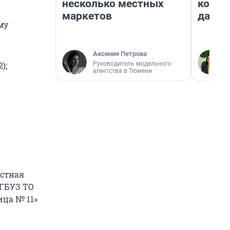
несколько местных
косне
маркетов
даже 
му
Аксиния Петрова
Руководитель модельного
);
агентства в Тюмени
астная
 ГБУЗ ТО
ица № 11»