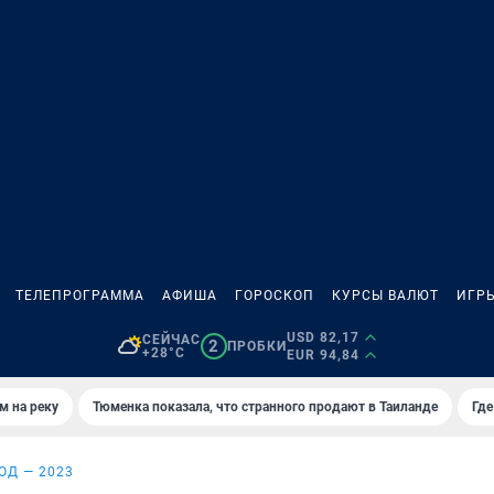
ТЕЛЕПРОГРАММА
АФИША
ГОРОСКОП
КУРСЫ ВАЛЮТ
ИГР
USD 82,17
СЕЙЧАС
2
ПРОБКИ
+28°C
EUR 94,84
м на реку
Тюменка показала, что странного продают в Таиланде
Где
ОД — 2023