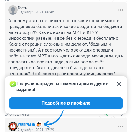
Гость
3 декабря 2021, 00:45
А почему автор не пишет про то как их принимают в 
гражданских больницах и какие средства из бюджета 
на это идут?!? Как их возят на МРТ и КТ?!? 
Эндоскопии разные, и все без очереди и бесплатно. 
Какие операции сложные им делают, "бедным и 
несчастным". А простому человеку для операции 
либо на тоже МРТ надо ждать очереди месяцами, да и 
заплатить за все это надо, а этим все за счёт 
государства. Автор, для чего был сделан этот 
репортаж? Чтоб люди грабителей и убийц жалели? 
Показать какие они несчастные бедолаги? Кто их 
Получай награды за комментарии и другие 
туда зовёт? Вы лучше про детей пишите которым 
задания!
действительно нужна медицинская помощь, которые 
нуждаются в дорогостоящих лекарствах, глядишь и 
Подробнее в профиле
поможет кто-нибудь.
+0
–0
ОТВЕТИТЬ
PutniyMan
2 декабря 2021, 17:29