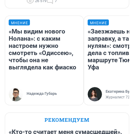
26 519
7
МНЕНИЕ
МНЕНИЕ
«Мы видим нового
«Заезжаешь на
Нолана»: с каким
заправку, а там
настроем нужно
нулям»: смотри
смотреть «Одиссею»,
дела с топливо
чтобы она не
маршруте Тюм
выглядела как фиаско
Уфа
Екатерина Бур
Надежда Губарь
Журналист 72.R
РЕКОМЕНДУЕМ
«Кто-то считает меня сумасшедшей».