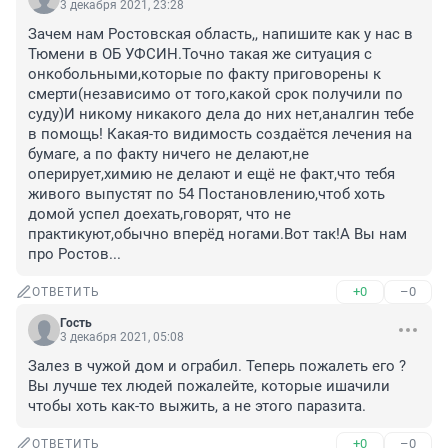
3 декабря 2021, 23:28
Зачем нам Ростовская область,, напишите как у нас в 
Тюмени в ОБ УФСИН.Точно такая же ситуация с 
онкобольными,которые по факту приговорены к 
смерти(независимо от того,какой срок получили по 
суду)И никому никакого дела до них нет,аналгин тебе 
в помощь! Какая-то видимость создаётся лечения на 
бумаге, а по факту ничего не делают,не 
оперирует,химию не делают и ещё не факт,что тебя 
живого выпустят по 54 Постановлению,чтоб хоть 
домой успел доехать,говорят, что не 
практикуют,обычно вперёд ногами.Вот так!А Вы нам 
про Ростов...
+0
–0
ОТВЕТИТЬ
Гость
3 декабря 2021, 05:08
Залез в чужой дом и ограбил. Теперь пожалеть его ?

Вы лучше тех людей пожалейте, которые ишачили 
чтобы хоть как-то выжить, а не этого паразита.
+0
–0
ОТВЕТИТЬ