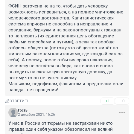
ФСИН заточена не на то, чтобы дать человеку 
возможность исправиться, а на полное уничтожение 
человеческого достоинства. Капиталистическая 
система априори не способна на исправление и 
созидание, буржуям и на законопослушных граждан 
то наплевать (их единственная цель обогащение 
любыми способами и путями), а зеки так вообще 
отбросы общества (потому что общество живёт по 
животным законам капитализма, где каждый сам за 
себя). А посему, после отбытия срока наказания, 
человеку не остаётся выбора, как снова и снова 
выходить на скользкую преступную дорожку, да 
потому что он не нужен никому. 

Маньякам, педофилам, фашистам и предателям воли 
народа - нет прощения!
+1
–0
ОТВЕТИТЬ
Гость
2 декабря 2021, 16:26
У нас в России от тюрьмы не застрахован никто 
,правда один себя указом обезопасил на всякий 