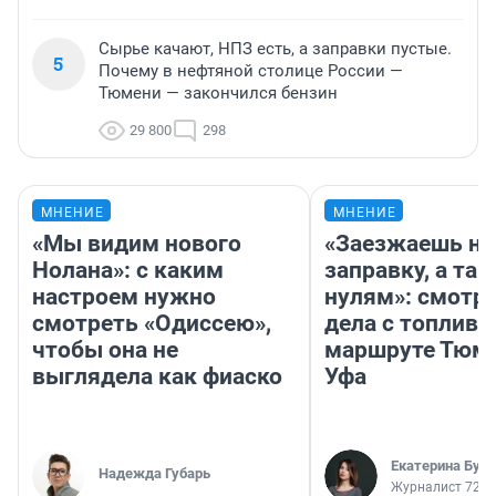
Сырье качают, НПЗ есть, а заправки пустые.
5
Почему в нефтяной столице России —
Тюмени — закончился бензин
29 800
298
МНЕНИЕ
МНЕНИЕ
«Мы видим нового
«Заезжаешь на
Нолана»: с каким
заправку, а там
настроем нужно
нулям»: смотри
смотреть «Одиссею»,
дела с топливо
чтобы она не
маршруте Тюм
выглядела как фиаско
Уфа
Екатерина Бур
Надежда Губарь
Журналист 72.R