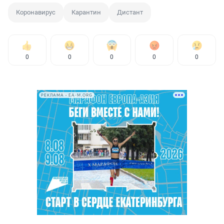
Коронавирус
Карантин
Дистант
0
0
0
0
0
РЕКЛАМА • EA-M.ORG