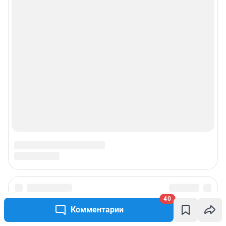
Прайс-лист
О компании
Наши награды
Наши вакансии
Техподдержка
Предвыборная агитация
Статистика канала в MAX
40
Все города сети
Комментарии