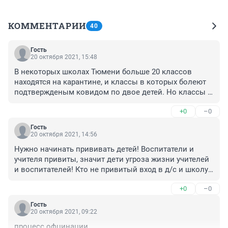
КОММЕНТАРИИ
40
Гость
20 октября 2021, 15:48
В некоторых школах Тюмени больше 20 классов 
находятся на карантине, и классы в которых болеют 
подтвержденым ковидом по двое детей. Но классы и 
школу при этом не закрывают на дистанционное 
+0
–0
обучение! Родители зачастую даже не знают о том что 
их дети контактировали с ребёнком, который 
Гость
заболел. Жаль только учителей, они болеют, а те что 
20 октября 2021, 14:56
не уходят на больничный тянут на себе двойную 
Нужно начинать прививать детей! Воспитатели и 
нагрузку.
учителя привиты, значит дети угроза жизни учителей 
и воспитателей! Кто не привитый вход в д/с и школу 
для них закрыть. Мы ведь все равны теперь! Давайте 
+0
–0
действовать по вашей логике!
Гость
20 октября 2021, 09:22
процесс офцинации