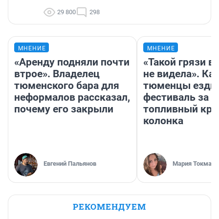
29 800
298
МНЕНИЕ
МНЕНИЕ
«Аренду подняли почти
«Такой грязи в
втрое». Владелец
не видела». Ка
тюменского бара для
тюменцы ездил
неформалов рассказал,
фестиваль за 9
почему его закрыли
топливный кри
колонка
Евгений Пальянов
Мария Токмако
РЕКОМЕНДУЕМ