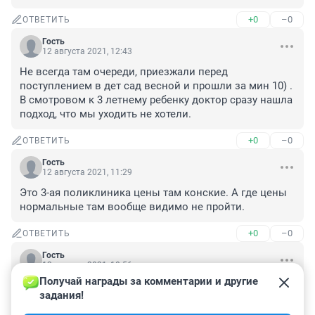
+0
–0
ОТВЕТИТЬ
Гость
12 августа 2021, 12:43
Не всегда там очереди, приезжали перед 
поступлением в дет сад весной и прошли за мин 10) . 
В смотровом к 3 летнему ребенку доктор сразу нашла 
подход, что мы уходить не хотели.
+0
–0
ОТВЕТИТЬ
Гость
12 августа 2021, 11:29
Это 3-ая поликлиника цены там конские. А где цены 
нормальные там вообще видимо не пройти.
+0
–0
ОТВЕТИТЬ
Гость
12 августа 2021, 10:56
Получай награды за комментарии и другие 
Сколько лет лечились в детской стоматологии,всегда 
задания!
платили за пломбы,иногда цены были,как в платной 
стоматологии,но приходили вечером и в смотровой 