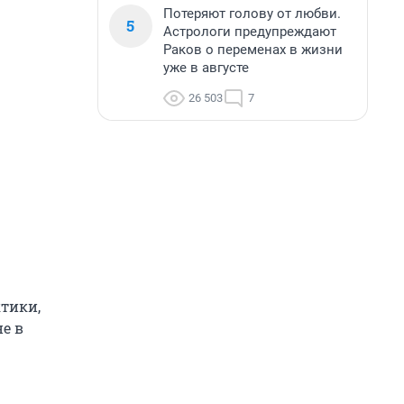
Потеряют голову от любви.
5
Астрологи предупреждают
Раков о переменах в жизни
уже в августе
26 503
7
ктики,
не в