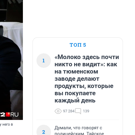
ТОП 5
«Молоко здесь почти
1
никто не видит»: как
на тюменском
заводе делают
продукты, которые
вы покупаете
каждый день
97 284
139
 него в
Думали, что говорят с
2
полицейским. Тайское