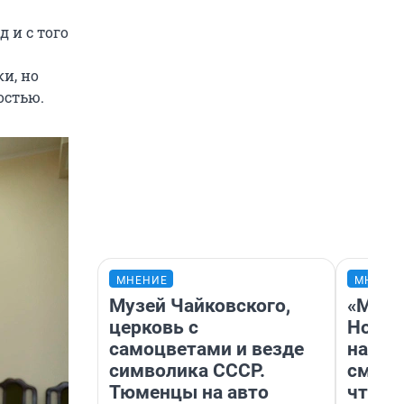
 и с того
и, но
остью.
МНЕНИЕ
МНЕНИ
Музей Чайковского,
«Мы в
церковь с
Нолан
самоцветами и везде
настр
символика СССР.
смотр
Тюменцы на авто
чтобы