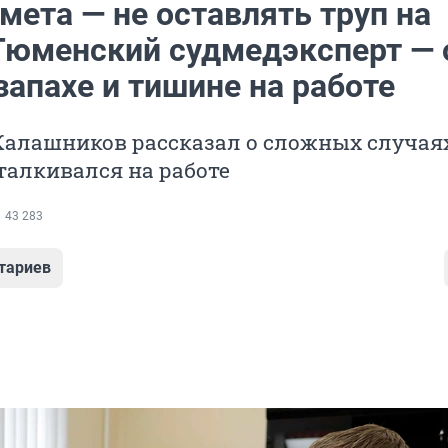
мета — не оставлять труп на
 Тюменский судмедэксперт — 
запахе и тишине на работе
алашников рассказал о сложных случаях
талкивался на работе
43 283
тариев