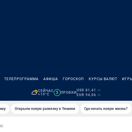
ТЕЛЕПРОГРАММА
АФИША
ГОРОСКОП
КУРСЫ ВАЛЮТ
ИГР
USD 81,41
СЕЙЧАС
3
ПРОБКИ
+19°C
EUR 94,06
еку
Открыли новую развязку в Тюмени
Где начать новую жизнь?
ЬЮ