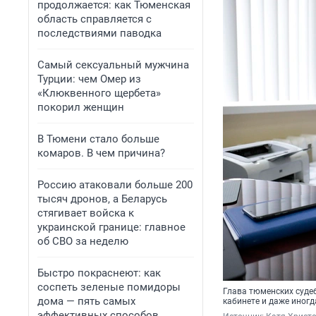
продолжается: как Тюменская
область справляется с
последствиями паводка
Самый сексуальный мужчина
Турции: чем Омер из
«Клюквенного щербета»
покорил женщин
В Тюмени стало больше
комаров. В чем причина?
Россию атаковали больше 200
тысяч дронов, а Беларусь
стягивает войска к
украинской границе: главное
об СВО за неделю
Быстро покраснеют: как
соспеть зеленые помидоры
Глава тюменских судеб
дома — пять самых
кабинете и даже иногд
эффективных способов