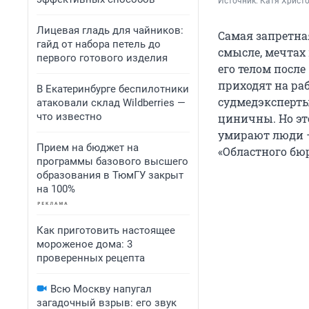
Источник: 
Катя Христо
Лицевая гладь для чайников:
Самая запретная
гайд от набора петель до
смысле, мечтах 
первого готового изделия
его телом посл
приходят на раб
В Екатеринбурге беспилотники
судмедэксперты
атаковали склад Wildberries —
что известно
циничны. Но это
умирают люди 
Прием на бюджет на
«Областного бю
программы базового высшего
образования в ТюмГУ закрыт
на 100%
Как приготовить настоящее
мороженое дома: 3
проверенных рецепта
Всю Москву напугал
загадочный взрыв: его звук