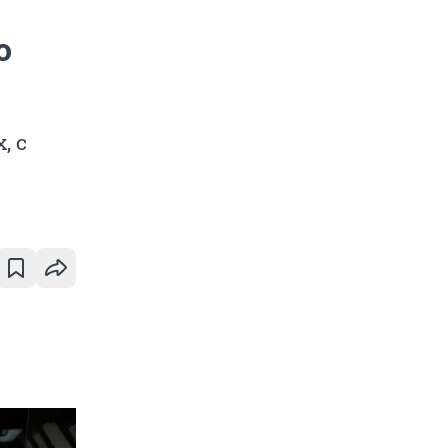
о
, с