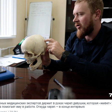
ных медицинских экспертов держит в руках череп девушки, которая «живет» у
а помогает ему в работе. Откуда череп — в конце интервью