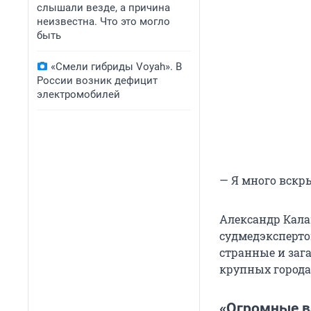
слышали везде, а причина
неизвестна. Что это могло
быть
«Смели гибриды Voyah». В
России возник дефицит
электромобилей
— Я много вскр
Александр Кала
судмедэксперто
странные и зага
крупных городах
«Огромные в