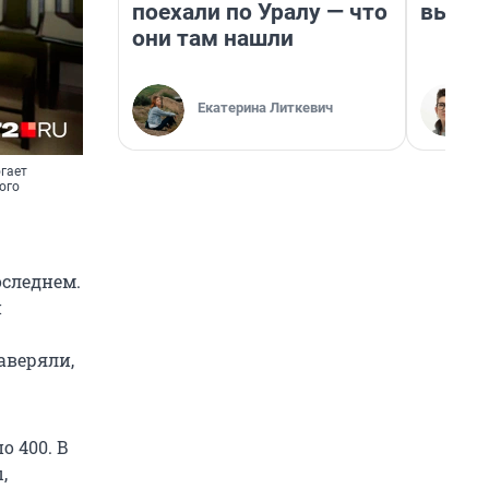
поехали по Уралу — что
выгля
они там нашли
Екатерина Литкевич
гает
ого
следнем.
и
аверяли,
о 400. В
,