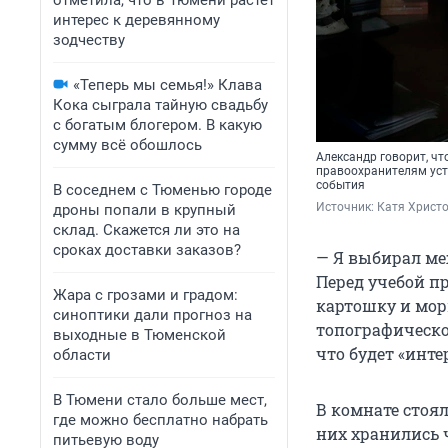
отметила, что в Тюмени растет
интерес к деревянному
зодчеству
«Теперь мы семья!» Клава
Кока сыграла тайную свадьбу
с богатым блогером. В какую
сумму всё обошлось
Александр говорит, ч
правоохранителям уст
события
В соседнем с Тюменью городе
Источник: 
Катя Христ
дроны попали в крупный
склад. Скажется ли это на
сроках доставки заказов?
— Я выбирал ме
Перед учебой п
Жара с грозами и градом:
картошку и мор
синоптики дали прогноз на
топографической
выходные в Тюменской
что будет «инте
области
В Тюмени стало больше мест,
В комнате стоя
где можно бесплатно набрать
них хранились ч
питьевую воду