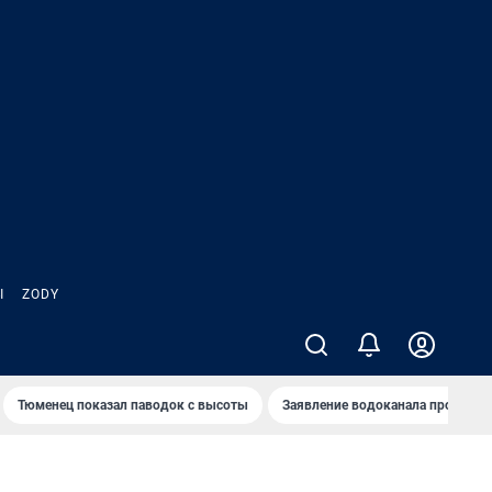
Ы
ZODY
Тюменец показал паводок с высоты
Заявление водоканала про запа