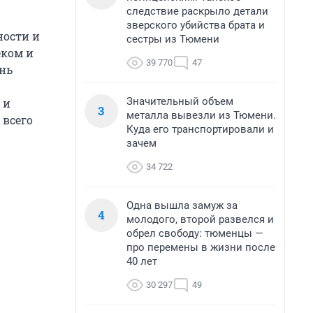
следствие раскрыло детали
зверского убийства брата и
ности и
сестры из Тюмени
еком и
39 770
47
нь
Значительный объем
 и
3
металла вывезли из Тюмени.
 всего
Куда его транспортировали и
зачем
34 722
Одна вышла замуж за
4
молодого, второй развелся и
обрел свободу: тюменцы —
про перемены в жизни после
40 лет
30 297
49