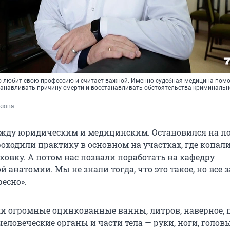
то любит свою профессию и считает важной. Именно судебная медицина помо
анавливать причину смерти и восстанавливать обстоятельства криминальн
озова
жду юридическим и медицинским. Остановился на по
роходили практику в основном на участках, где копал
ковку. А потом нас позвали поработать на кафедру
 анатомии. Мы не знали тогда, что это такое, но все з
ресно».
ли огромные оцинкованные ванны, литров, наверное, п
еловеческие органы и части тела — руки, ноги, головы