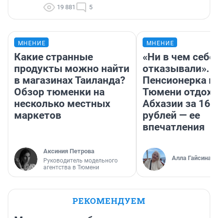
19 881
5
МНЕНИЕ
МНЕНИЕ
Какие странные
«Ни в чем себе
продукты можно найти
отказывали».
в магазинах Таиланда?
Пенсионерка и
Обзор тюменки на
Тюмени отдохн
несколько местных
Абхазии за 160
маркетов
рублей — ее
впечатления
Аксиния Петрова
Алла Гайсина
Руководитель модельного
агентства в Тюмени
РЕКОМЕНДУЕМ