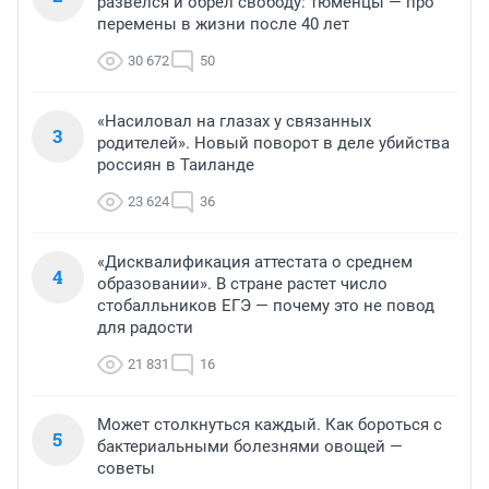
развелся и обрел свободу: тюменцы — про
перемены в жизни после 40 лет
30 672
50
«Насиловал на глазах у связанных
3
родителей». Новый поворот в деле убийства
россиян в Таиланде
23 624
36
«Дисквалификация аттестата о среднем
4
образовании». В стране растет число
стобалльников ЕГЭ — почему это не повод
для радости
21 831
16
Может столкнуться каждый. Как бороться с
5
бактериальными болезнями овощей —
советы