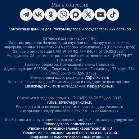
Мы в соцсетях
Контактные данные для Роскомнадзора и государственных органов
Сетевое издание «72.ру» (18+)
Зарегистрировано Федеральной службой по надзору в сфере связи,
информационных технологий и массовых коммуникаций (Роскомнадзор)
Запись о регистрации СМИ ЭЛ № ФС 77– 84674 от 06.02.2023 г.
Учредитель: Общество с ограниченной ответственностью "ИНТЕРНЕТ
ТЕХНОЛОГИИ"
Главный редактор: Познахарева Елена Павловна
Адрес редакции: 625000, г. Тюмень, ул. Максима Горького, д. 76, офис 214,
+7 (3452) 56-72-72 (доб. 3736)
Электронный адрес редакции:
72@shkulev.ru
Контактные данные для Роскомнадзора и государственных органов:
juristchel@shkulev.ru
Техподдержка:
help@shkulev.ru
Связаться с отделом продаж: +7 (3452) 56-72-72 доб. 3335,
yuliya.latypova@shkulev.ru
Редакция сайта не несет ответственности за достоверность
информации, содержащейся в рекламных объявлениях.
Особенности эксплуатации (использования) веб-портала регулируются:
Руководством пользователя
Описанием функциональных характеристик ПО
Условиями использования веб-портала и политикой
конфиденциальности персональных данных