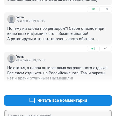
+0
–0
Гость
29 июня 2019, 01:19
Почему ни слова про регидрон?! Сасое опасное при 
кишечных инфекциях это - обезвоживание!

А ротавирусы и тп кстати очень часто обитают 
воздухообменной системе самолетов. Поэтому и 
+1
–1
кажется, что из за границы тащут) ан нет, в процессе 
полета хватают;)
Гость
28 июня 2019, 15:33
Не статья, а целая антиреклама заграничного отдыха! 
Все едем отдыхать на Российские юга! Там и заразы 
нет и врачи отличные! Насмешили!
+3
–3
Читать все комментарии