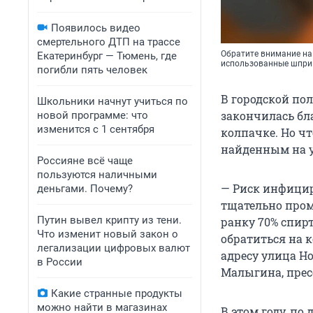
Появилось видео
смертельного ДТП на трассе
Обратите внимание на 
Екатеринбург — Тюмень, где
использованные шпр
погибли пять человек
В городской пол
Школьники начнут учиться по
закончилась бла
новой программе: что
изменится с 1 сентября
колпачке. Но ч
найденным на у
Россияне всё чаще
пользуются наличными
— Риск инфици
деньгами. Почему?
тщательно пром
Путин вывел крипту из тени.
ранку 70% спирт
Что изменит новый закон о
обратиться на 
легализации цифровых валют
адресу улица Но
в России
Малыгина, прес
Какие странные продукты
можно найти в магазинах
В этом году, по