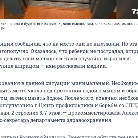
эти перила и будьте внимательны, ведь именно там, как оказалось, можно н
ицы
иции сообщили, что на место они не выезжали. Но эта
гополучно. Оказалось, что ребенок не пострадал, шпр
то делать, если малыш все-таки случайно изранился
лице шприцом — нам рассказали медики.
рования в данной ситуации минимальный. Необходи
ыть место укола под проточной водой с мылом и обра
ом, затем смазать йодом. После этого, конечно, необх
консультацию в Центр профилактики и борьбы со СПИ
вая, 2 строение 3, 7 этаж, — прокомментировала Алек
с-секретарь департамента здравоохранения.
 данным Роспотребнадзора, Тюменская область вошла в