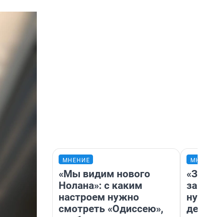
МНЕНИЕ
МНЕНИ
«Мы видим нового
«Заез
Нолана»: с каким
заправ
настроем нужно
нулям
смотреть «Одиссею»,
дела 