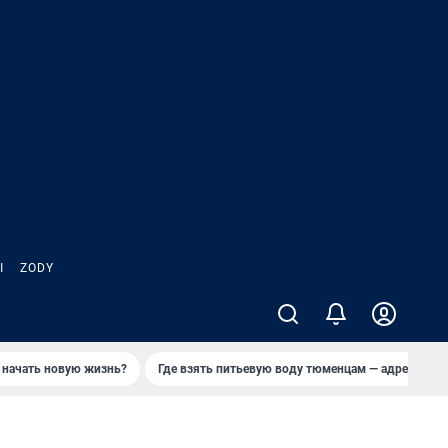
Ы
ZODY
 начать новую жизнь?
Где взять питьевую воду тюменцам — адреса