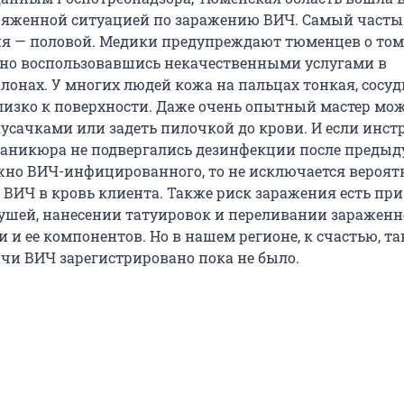
ряженной ситуацией по заражению ВИЧ. Самый часты
я — половой. Медики предупреждают тюменцев о том,
но воспользовавшись некачественными услугами в
онах. У многих людей кожа на пальцах тонкая, сосу
изко к поверхности. Даже очень опытный мастер мо
кусачками или задеть пилочкой до крови. И если инс
маникюра не подвергались дезинфекции после предыд
жно ВИЧ-инфицированного, то не исключается вероят
ВИЧ в кровь клиента. Также риск заражения есть при
шей, нанесении татуировок и переливании заражен
 и ее компонентов. Но в нашем регионе, к счастью, т
ачи ВИЧ зарегистрировано пока не было.