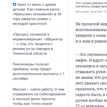
Этот шприц ребенок сл
Ушел от жены с двумя
случилось, увидев кро
детьми. Как главный качок
Источник: 
читатель 72
«Уральских пельменей» в 54
года закрутил роман с
На прошлой нед
молодой красоткой
использованные
«Процесс затяжной и
увидели у сына
неравномерный»: губернатор
и к нам в редак
— о том, что творится с
реками из-за паводка в
Тюменской области
— Это случилось
лифте. И вдруг
Пенсионеры получат
оказались в за
прибавку: кому придут
отмывать руки. 
дополнительные выплаты с 1
не знаем, что р
сентября
лет) пихают сво
оказалось, что
Миссия — найти работу. О чем
спрашивать на собеседовании
гадость быть, в
и сколько денег просить,
ручки вообще н
чтобы вас точно взяли
72.ru мужчина.