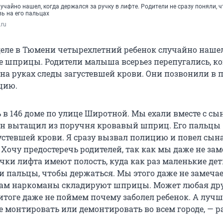
учайно нашел, когда держался за ручку в лифте. Родители не сразу поняли, ч
вь на его пальцах
.ru
еле в Тюмени четырехлетний ребенок случайно нашел
 шприцы. Родители малыша всерьез перепугались, ко
 на руках следы загустевшей крови. Они позвонили в
цию.
 в 146 доме по улице Широтной. Мы ехали вместе с сы
 он вытащил из поручня кровавый шприц. Его пальцы
густевшей крови. Я сразу вызвал полицию и повел сын
Хочу предостеречь родителей, так как мы даже не за
учки лифта имеют полость, куда как раз маленькие дети
и пальцы, чтобы держаться. Мы этого даже не замечае
 там наркоманы складируют шприцы. Может любая др
 итоге даже не поймем почему заболел ребенок. А лучш
е монтировать или демонтировать во всем городе, — р