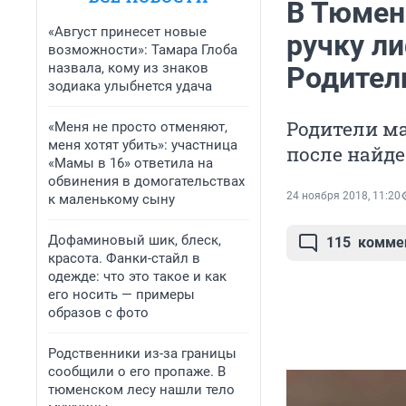
В Тюмен
«Август принесет новые
ручку ли
возможности»: Тамара Глоба
назвала, кому из знаков
Родител
зодиака улыбнется удача
Родители ма
«Меня не просто отменяют,
меня хотят убить»: участница
после найд
«Мамы в 16» ответила на
обвинения в домогательствах
24 ноября 2018, 11:20
к маленькому сыну
Дофаминовый шик, блеск,
115
комме
красота. Фанки-стайл в
одежде: что это такое и как
его носить — примеры
образов с фото
Родственники из-за границы
сообщили о его пропаже. В
тюменском лесу нашли тело