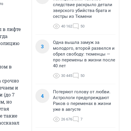
то
следствие раскрыло детали
зверского убийства брата и
сестры из Тюмени
40 162
50
 в лифте
гда
Одна вышла замуж за
 полицию
3
молодого, второй развелся и
обрел свободу: тюменцы —
про перемены в жизни после
40 лет
ном в
30 445
50
а срочно
мечаем и
Потеряют голову от любви.
 (до 7
4
Астрологи предупреждают
м, но
Раков о переменах в жизни
угая
уже в августе
е такие
26 676
7
ассказал