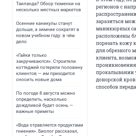
Таиланда? Обзор тюменки на
регионов с нап
несколько местных маркетов
распространени
заразиться мож
Осенние каникулы станут
маникюрных сал
дольше, а зимние сократят в
расположены бл
новом учебном году: в чём
дело
порезать кожу 
для обрезного 
«Гайки только
клиента, возмо
закручиваются». Строители
проникновения 
коттеджей потеряли половину
прокалывании у
клиентов — им приходится
донорской крови
сносить новые дома
способов перед
По погоде 8 августа можно
определить, насколько
дождливой будет осень —
важные приметы
«Вода отравляется продуктами
гниения». Биолог рассказал,