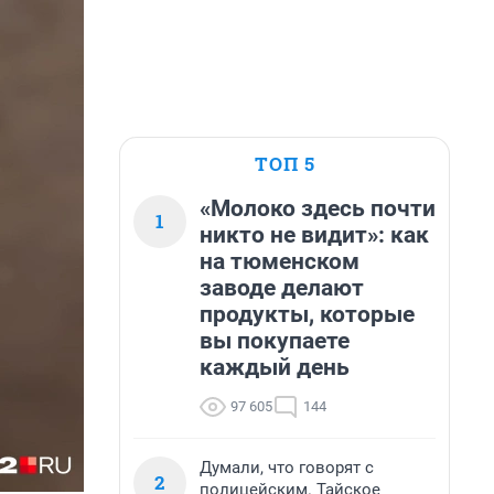
ТОП 5
«Молоко здесь почти
1
никто не видит»: как
на тюменском
заводе делают
продукты, которые
вы покупаете
каждый день
97 605
144
Думали, что говорят с
2
полицейским. Тайское