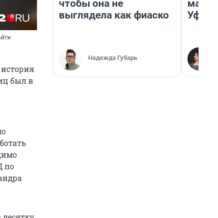
чтобы она не
маршр
выглядела как фиаско
Уфа
айти
Надежда Губарь
 история
иц был в
мо
ботать
одимо
Д по
сандра
 десятку