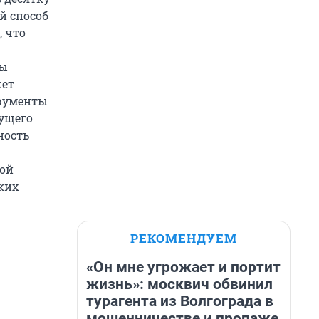
й способ
 что
ды
жет
трументы
ущего
ность
ной
аких
РЕКОМЕНДУЕМ
«Он мне угрожает и портит
жизнь»: москвич обвинил
турагента из Волгограда в
мошенничестве и пропаже