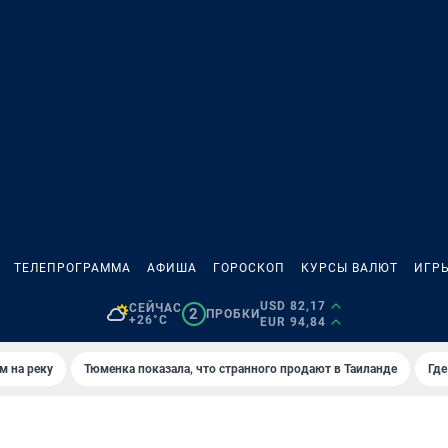
ТЕЛЕПРОГРАММА
АФИША
ГОРОСКОП
КУРСЫ ВАЛЮТ
ИГР
USD 82,17
СЕЙЧАС
2
ПРОБКИ
+26°C
EUR 94,84
м на реку
Тюменка показала, что странного продают в Таиланде
Где