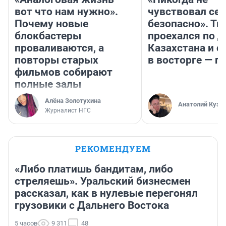
вот что нам нужно».
чувствовал себ
Почему новые
безопасно». Т
блокбастеры
проехался по 
проваливаются, а
Казахстана и о
повторы старых
в восторге — п
фильмов собирают
полные залы
Алёна Золотухина
Анатолий Кузн
Журналист НГС
РЕКОМЕНДУЕМ
«Либо платишь бандитам, либо
стреляешь». Уральский бизнесмен
рассказал, как в нулевые перегонял
грузовики с Дальнего Востока
5 часов
9 311
48