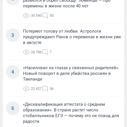
развелся и обрел свободу: тюменцы — про
перемены в жизни после 40 лет
30 540
50
Потеряют голову от любви. Астрологи
3
предупреждают Раков о переменах в жизни уже
в августе
26 786
7
«Насиловал на глазах у связанных родителей».
4
Новый поворот в деле убийства россиян в
Таиланде
22 427
36
«Дисквалификация аттестата о среднем
5
образовании». В стране растет число
стобалльников ЕГЭ — почему это не повод для
радости