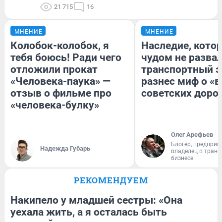
21 715
16
МНЕНИЕ
МНЕНИЕ
Колобок-колобок, я
Наследие, кото
тебя боюсь! Ради чего
чудом не разва
отложили прокат
транспортный э
«Человека-паука» —
разнес миф о «
отзыв о фильме про
советских доро
«человека-булку»
Олег Арефьев
Блогер, предприн
Надежда Губарь
владелец в тран
бизнесе
РЕКОМЕНДУЕМ
Накипело у младшей сестры: «Она
уехала жить, а я осталась быть