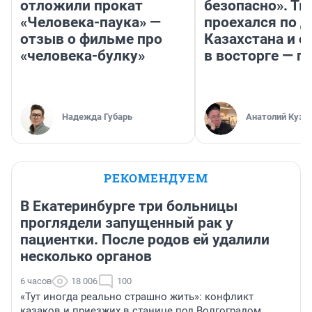
отложили прокат
безопасно». Т
«Человека-паука» —
проехался по 
отзыв о фильме про
Казахстана и о
«человека-булку»
в восторге — п
Надежда Губарь
Анатолий Кузн
РЕКОМЕНДУЕМ
В Екатеринбурге три больницы
проглядели запущенный рак у
пациентки. После родов ей удалили
несколько органов
6 часов
18 006
100
«Тут иногда реально страшно жить»: конфликт
казаков и приезжих в станице под Волгоградом