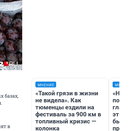
МНЕНИЕ
МНЕНИ
«Такой грязи в жизни
«Нико
х базах,
не видела». Как
побед
.
тюменцы ездили на
главн
фестиваль за 900 км в
этого
топливный кризис —
бьет 
ят в
колонка
прока