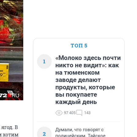
ТОП 5
«Молоко здесь почти
1
никто не видит»: как
на тюменском
заводе делают
продукты, которые
вы покупаете
каждый день
97 405
143
ягод. В
Думали, что говорят с
2
ом хотим
полицейским. Тайское