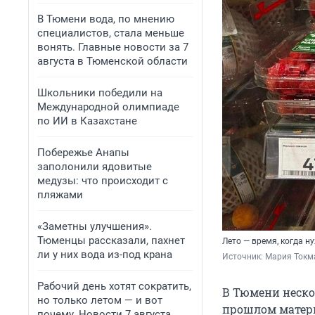
В Тюмени вода, по мнению
специалистов, стала меньше
вонять. Главные новости за 7
августа в Тюменской области
Школьники победили на
Международной олимпиаде
по ИИ в Казахстане
Побережье Анапы
заполонили ядовитые
медузы: что происходит с
пляжами
«Заметны улучшения».
Тюменцы рассказали, пахнет
Лето — время, когда 
ли у них вода из-под крана
Источник: 
Мария Токма
Рабочий день хотят сократить,
В Тюмени нескол
но только летом — и вот
прошлом матер
почему. Новости 7 августа