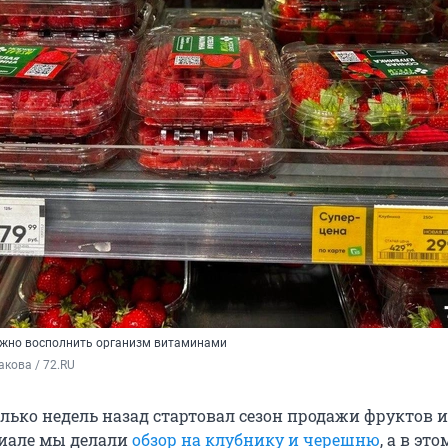
нужно восполнить организм витаминами
кова / 72.RU
ько недель назад стартовал сезон продажи фруктов и 
иале мы делали
обзор на клубнику и черешню
, а в эт