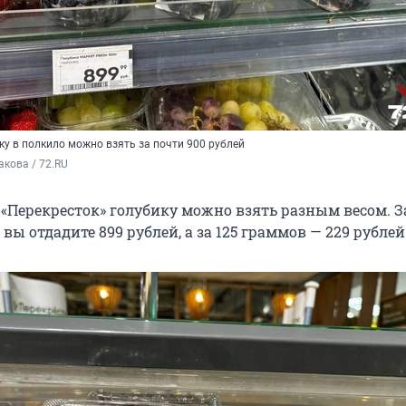
ку в полкило можно взять за почти 900 рублей
кова / 72.RU
 «Перекресток» голубику можно взять разным весом. З
ы отдадите 899 рублей, а за 125 граммов — 229 рублей