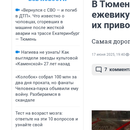
В Тюмен
«Вернулся с СВО — и погиб
ежевику 
в ДТП». Что известно о
чоповцах, сгоревших в
их прив
машине после жесткой
аварии на трассе Екатеринбург
— Тюмень
Самая дорог
Нагиева не узнать! Как
17 июня 2025, 19:40
выглядели звезды культовой
«Каменской» 27 лет назад
7
коммент
«Колобок» собрал 100 млн за
два дня проката, но фанаты
Человека-паука объявили ему
войну. Разбираемся в
скандале
Тест на возраст мозга:
ответьте на эти 10 вопросов и
узнайте свой