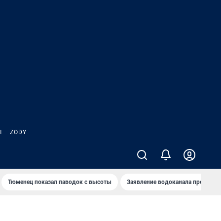
Ы
ZODY
Тюменец показал паводок с высоты
Заявление водоканала про запа