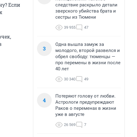
ну? Если
следствие раскрыло детали
зверского убийства брата и
х
сестры из Тюмени
39 955
47
очек,
в
Одна вышла замуж за
3
молодого, второй развелся и
обрел свободу: тюменцы —
про перемены в жизни после
40 лет
30 340
49
Потеряют голову от любви.
4
Астрологи предупреждают
Раков о переменах в жизни
уже в августе
26 569
7