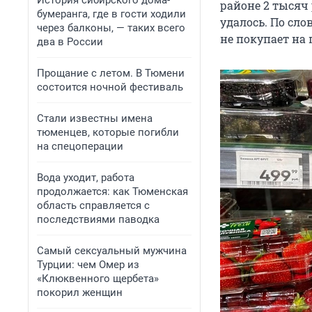
История сибирского дома-
районе 2 тысяч 
бумеранга, где в гости ходили
удалось. По сло
через балконы, — таких всего
не покупает на 
два в России
Прощание с летом. В Тюмени
состоится ночной фестиваль
Стали известны имена
тюменцев, которые погибли
на спецоперации
Вода уходит, работа
продолжается: как Тюменская
область справляется с
последствиями паводка
Самый сексуальный мужчина
Турции: чем Омер из
«Клюквенного щербета»
покорил женщин