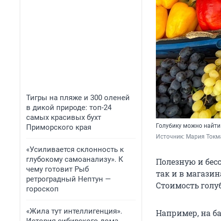
Тигры на пляже и 300 оленей
в дикой природе: топ-24
самых красивых бухт
Голубику можно найти 
Приморского края
Источник: 
Мария Токма
«Усиливается склонность к
глубокому самоанализу». К
Полезную и бес
чему готовит Рыб
так и в магазин
ретроградный Нептун —
Стоимость голуб
гороскоп
«Жила тут интеллигенция».
Например, на б