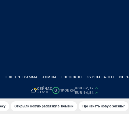
ТЕЛЕПРОГРАММА
АФИША
ГОРОСКОП
КУРСЫ ВАЛЮТ
ИГР
USD 82,17
СЕЙЧАС
0
ПРОБКИ
+16°C
EUR 94,84
еку
Открыли новую развязку в Тюмени
Где начать новую жизнь?