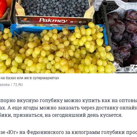
на базах или же в супермаркетах
кова / 72.RU
спорно вкусную голубику можно купить как на оптовы
ах. А еще ягоды можно заказать через доставку онлайн
ики, признаться, на сегодняшний день кусается.
азе «Юг» на Федюнинского за килограмм голубики прос