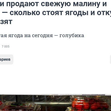
и продают свежую малину и
— сколько стоят ягоды и отк
озят
ая ягода на сегодня — голубика
7 005
ариев