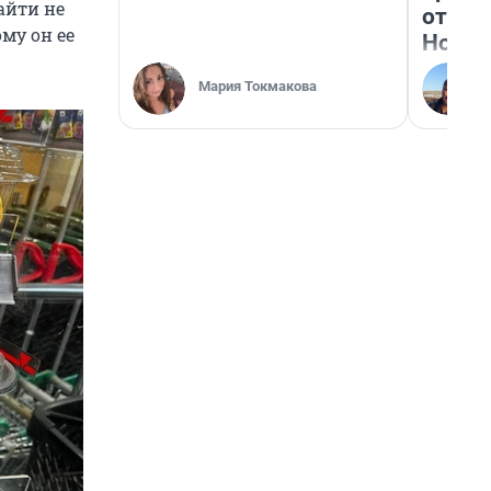
айти не
отзыв
ому он ее
Нолан
Мария Токмакова