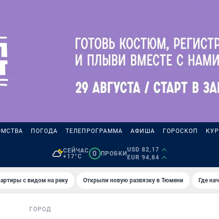
ОМСТВА
ПОГОДА
ТЕЛЕПРОГРАММА
АФИША
ГОРОСКОП
КУР
USD 82,17
СЕЙЧАС
0
ПРОБКИ
+17°C
EUR 94,84
артиры с видом на реку
Открыли новую развязку в Тюмени
Где на
ГОРОД