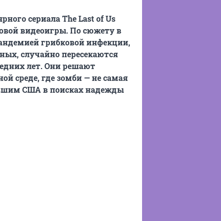
ного сериала The Last of Us
товой видеоигры. По сюжету в
андемией грибковой инфекции,
ных, случайно пересекаются
едних лет. Они решают
й среде, где зомби — не самая
евшим США в поисках надежды