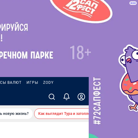
СЫ ВАЛЮТ
ИГРЫ
ZODY
ть новую жизнь?
Как выглядит Тура и затопленные берега — вид с реки