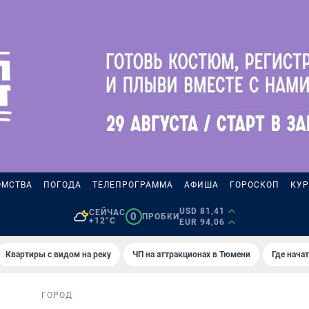
ОМСТВА
ПОГОДА
ТЕЛЕПРОГРАММА
АФИША
ГОРОСКОП
КУР
USD 81,41
СЕЙЧАС
0
ПРОБКИ
+12°C
EUR 94,06
Квартиры с видом на реку
ЧП на аттракционах в Тюмени
Где нача
ГОРОД